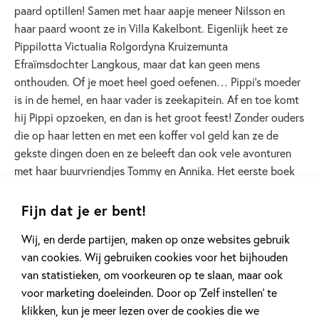
paard optillen! Samen met haar aapje meneer Nilsson en
haar paard woont ze in Villa Kakelbont. Eigenlijk heet ze
Pippilotta Victualia Rolgordyna Kruizemunta
Efraïmsdochter Langkous, maar dat kan geen mens
onthouden. Of je moet heel goed oefenen… Pippi’s moeder
is in de hemel, en haar vader is zeekapitein. Af en toe komt
hij Pippi opzoeken, en dan is het groot feest! Zonder ouders
die op haar letten en met een koffer vol geld kan ze de
gekste dingen doen en ze beleeft dan ook vele avonturen
met haar buurvriendjes Tommy en Annika. Het eerste boek
over Pippi Langkous verscheen in 1945. De boeken over
Pippi zijn in ruim 50 talen vertaald. Er zijn films over Pippi,
Fijn dat je er bent!
musicals over Pippi en toneelstukken over Pippi. Als je het
Wij, en derde partijen, maken op onze websites gebruik
huis van Pippi en de boot van haar vader in het (bijna) echt
van cookies. Wij gebruiken cookies voor het bijhouden
wilt zien, kun je naar Astrid Lindgrens Varld (dat betekent
van statistieken, om voorkeuren op te slaan, maar ook
‘wereld’) in Vimmerby in Zweden. Daar zie je Pippi
voor marketing doeleinden. Door op ‘Zelf instellen’ te
rondlopen, maar ook allerlei figuren uit de andere boeken
klikken, kun je meer lezen over de cookies die we
van Astrid Lindgren.