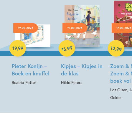
19-08-2026
19-08-2026
17-08-2026
Hardcover
Hardcover
Hardcover
99
12
,
,
19
,
99
99
16
Pieter Konijn –
Kipjes – Kipjes in
Zoem & 
Boek en knuffel
de klas
Zoem & 
boek vol
Beatrix Potter
Hilde Peters
Lot Olsen, 
Gelder