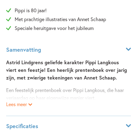
Pippi is 80 jaar!
Met prachtige illustraties van Annet Schaap
Speciale heruitgave voor het jubileum
Samenvatting
Astrid Lindgrens geliefde karakter Pippi Langkous
viert een feestje! Een heerlijk prentenboek over jarig
zijn, met zwierige tekeningen van Annet Schaap.
Een feestelijk prentenboek over Pippi Langkous, die haar
verjaardag op haar eigenwijze manier viert.
Lees meer
Pippi is jarig en dat viert ze natuurlijk! Ze werkt de hele
nacht aan een uitnodiging voor Tommy en Annika, zet de
Specificaties
tafel vol met eten en versiert het huis. Maar een
verjaardagsfeest van Pippi is natuurlijk geen gewoon