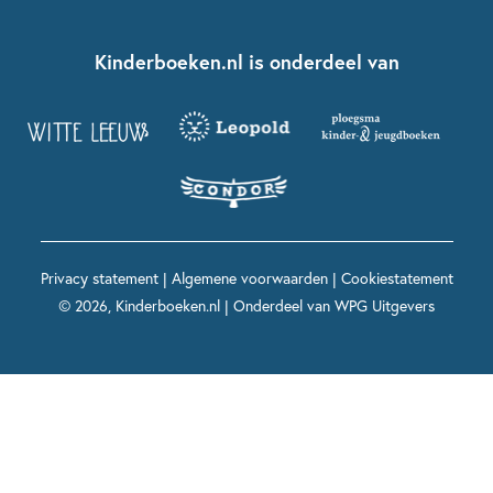
Over ons
Kinderboeken klassiekers
Boekentips 7 - 9 jaar
Fien en Teun
Nationale Voorleesdagen
Contact
Kinderboeken.nl is onderdeel van
Kinderboeken diversiteit
Boekentips 9 - 12 jaar
Kikker
Griffels en Penselen
Advies op maat
Grappige kinderboeken
Boekentips 12+ jaar
Spekkie en Sproet
Woutertje Pieterse Prijs
Nieuwsbrief
Spannende kinderboeken
Boekentips 15+ jaar
Mees Kees
Kinderboeken top 10
Alle boeken per onderwerp
Voor volwassenen
De regels van Floor
Prentenboeken top 10
Privacy statement
|
Algemene voorwaarden
|
Cookiestatement
Maxi & Helium
© 2026, Kinderboeken.nl | Onderdeel van
WPG Uitgevers
Voor het onderwijs
Alle kinderboekenpersonages