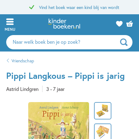
Vind het boek waar een kind blij van wordt
MENU
Zoeken
naar
boeken,
Vriendschap
auteurs
en
Pippi Langkous – Pippi is jarig
uitgevers
Astrid Lindgren
3 - 7 jaar