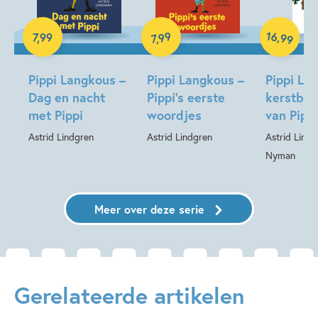
Hardcover
Hardcover
16
99
,
7
,
99
99
,
7
Hardcover
Pippi Langkous –
Pippi Langkous –
Pippi La
Dag en nacht
Pippi’s eerste
kerstbo
met Pippi
woordjes
van Pippi
Astrid Lindgren
Astrid Lindgren
Astrid Lindg
Nyman
Meer over deze serie
Gerelateerde artikelen