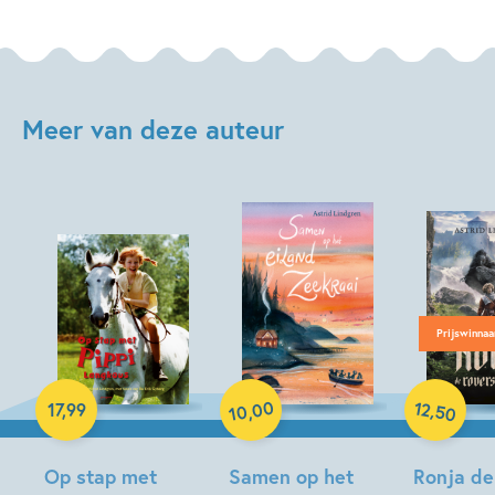
Meer van deze auteur
Prijswinnaa
Hardcover
Paperback
Paperback
00
12
,
17
,
99
,
50
10
Op stap met
Samen op het
Ronja de