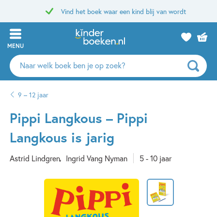
Vind het boek waar een kind blij van wordt
MENU
Zoeken
naar
boeken,
9 – 12 jaar
auteurs
en
Pippi Langkous – Pippi
uitgevers
Langkous is jarig
Astrid Lindgren
Ingrid Vang Nyman
5 - 10 jaar