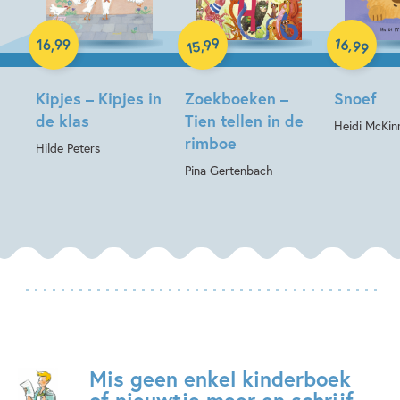
Hardcover
Hardcover
Hardcover
99
16
,
,
16
,
99
99
15
Kipjes – Kipjes in
Zoekboeken –
Snoef
de klas
Tien tellen in de
Heidi McKin
rimboe
Hilde Peters
Pina Gertenbach
Mis geen enkel kinderboek
of nieuwtje meer en schrijf