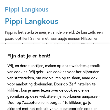
Pippi Langkous
Pippi Langkous
Pippi is het sterkste meisje van de wereld. Ze kan zelfs een
paard optillen! Samen met haar aapje meneer Nilsson en
haar paard woont ze in Villa Kakelbont. Eigenlijk heet ze
Pippilotta Victualia Rolgordyna Kruizemunta
Fijn dat je er bent!
Efraïmsdochter Langkous, maar dat kan geen mens
onthouden. Of je moet heel goed oefenen… Pippi’s moeder
Wij, en derde partijen, maken op onze websites gebruik
is in de hemel, en haar vader is zeekapitein. Af en toe komt
van cookies. Wij gebruiken cookies voor het bijhouden
hij Pippi opzoeken, en dan is het groot feest! Zonder ouders
van statistieken, om voorkeuren op te slaan, maar ook
die op haar letten en met een koffer vol geld kan ze de
voor marketing doeleinden. Door op ‘Zelf instellen’ te
gekste dingen doen en ze beleeft dan ook vele avonturen
klikken, kun je meer lezen over de cookies die we
met haar buurvriendjes Tommy en Annika. Het eerste boek
gebruiken op deze website en je voorkeuren aanpassen.
over Pippi Langkous verscheen in 1945. De boeken over
Door op ‘Accepteren en doorgaan’ te klikken, ga je
Pippi zijn in ruim 50 talen vertaald. Er zijn films over Pippi,
akkoord met het gebruik van alle categorieën cookies