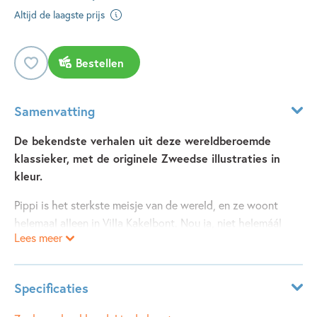
Altijd de laagste prijs
Bestellen
Samenvatting
De bekendste verhalen uit deze wereldberoemde
klassieker, met de originele Zweedse illustraties in
kleur.
Pippi is het sterkste meisje van de wereld, en ze woont
helemaal alleen in Villa Kakelbont. Nou ja, niet helemáál
Lees meer
alleen, want ze heeft een aapje en een paard. Gelukkig
komt haar vader eens in de zoveel tijd langs om een nieuwe
koffer met goudstukken te brengen. Samen met haar
Specificaties
buurkinderen Tommy en Annika beleeft ze de gekste dingen.
Ze speelt tikkertje met de politie, wordt dingenzoeker,