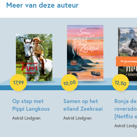
Meer van deze auteur
Prijswinnaa
Hardcover
Paperback
Paperback
00
12
,
17
,
99
,
50
10
Op stap met
Samen op het
Ronja de
Pippi Langkous
eiland Zeekraai
roversdo
[Netflix 
Astrid Lindgren
Astrid Lindgren
Astrid Lindg