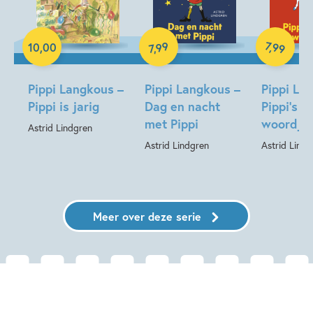
Hardcover
Hardcover
Hardcover
99
7
,
99
10
,
00
,
7
Pippi Langkous –
Pippi Langkous –
Pippi La
Pippi is jarig
Dag en nacht
Pippi’s e
met Pippi
woordje
Astrid Lindgren
Astrid Lindgren
Astrid Lindg
Meer over deze serie