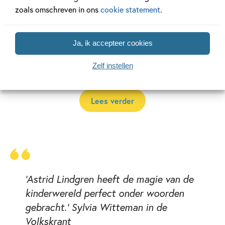
musicals over Pippi en toneelstukken over Pippi. Als je het
zoals omschreven in ons
cookie statement
.
huis van Pippi en de boot van haar vader in het (bijna) echt
wilt zien, kun je naar Astrid Lindgrens Varld (dat betekent
‘wereld’) in Vimmerby in Zweden. Daar zie je Pippi
Ja, ik accepteer cookies
rondlopen, maar ook allerlei figuren uit de andere boeken
Zelf instellen
van Astrid Lindgren.
Lees verder
'Astrid Lindgren heeft de magie van de
kinderwereld perfect onder woorden
gebracht.' Sylvia Witteman in de
Volkskrant