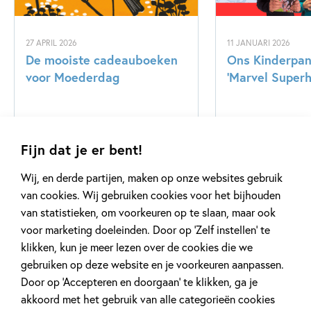
27 APRIL 2026
11 JANUARI 2026
De mooiste cadeauboeken
Ons Kinderpane
voor Moederdag
‘Marvel Superh
Lees meer
Lees meer
Fijn dat je er bent!
Wij, en derde partijen, maken op onze websites gebruik
Bekijk alle artikelen
van cookies. Wij gebruiken cookies voor het bijhouden
van statistieken, om voorkeuren op te slaan, maar ook
voor marketing doeleinden. Door op ‘Zelf instellen’ te
klikken, kun je meer lezen over de cookies die we
gebruiken op deze website en je voorkeuren aanpassen.
Door op ‘Accepteren en doorgaan’ te klikken, ga je
akkoord met het gebruik van alle categorieën cookies
Meer van deze auteur