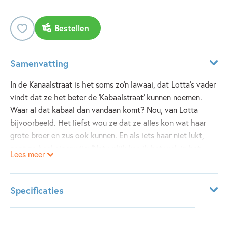
Bestellen
Samenvatting
In de Kanaalstraat is het soms zo’n lawaai, dat Lotta’s vader
vindt dat ze het beter de ‘Kabaalstraat’ kunnen noemen.
Waar al dat kabaal dan vandaan komt? Nou, van Lotta
bijvoorbeeld. Het liefst wou ze dat ze alles kon wat haar
grote broer en zus ook kunnen. En als iets haar niet lukt,
zegt ze heel eigenwijs: ‘Natuurlijk kan ik het wel, in het
Lees meer
geheim.’
Dit boek werd bekroond met een Zilveren Griffel!
Specificaties
Leeftijdsindicatie:
5 - 8 jaar
ISBN:
9789021677422