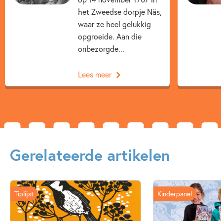
het Zweedse dorpje Näs,
Astrid Lindgren
Alex de Wolf
waar ze heel gelukkig
opgroeide. Aan die
onbezorgde...
Lees meer
Gerelateerde artikelen
Tiplijst
Kinderpanel