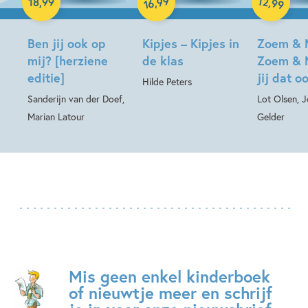
99
12
,
,
18
,
99
99
16
Hardcover
Hardcover
Ben jij ook op
Kipjes – Kipjes in
Zoem & 
mij? [herziene
de klas
Zoem & 
editie]
jij dat o
Hilde Peters
Sanderijn van der Doef,
Lot Olsen, 
Marian Latour
Gelder
Mis geen enkel kinderboek
of nieuwtje meer en schrijf