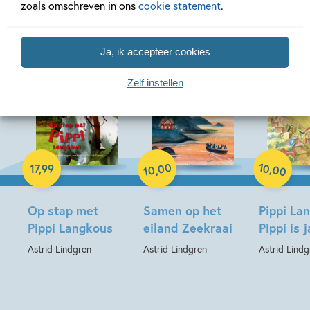
zoals omschreven in ons
cookie statement
.
Ja, ik accepteer cookies
Zelf instellen
Hardcover
Paperback
Hardcover
00
10
,
17
,
99
,
00
10
Op stap met
Samen op het
Pippi La
Pippi Langkous
eiland Zeekraai
Pippi is j
Astrid Lindgren
Astrid Lindgren
Astrid Lindg