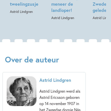
tweelingzusje
meneer de
Zweden, 
landloper!
geleden
Astrid Lindgren
Astrid Lindgren
Astrid Lindg
Over de auteur
Astrid Lindgren
Astrid Lindgren werd als
Astrid Ericsson geboren
op 14 november 1907 in
het Zweedse dorpje Näs,