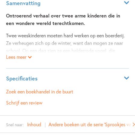
Samenvatting
Ontroerend verhaal over twee arme kinderen die in
een wondere wereld terechtkomen.
Twee weeskinderen moeten hard werken op een boerderij.
Ze verheugen zich op de winter, want dan mogen ze naar
school. Op een dag zien ze een helderrode vogel, die
Lees meer
prachtig zingt. Ze volgen hem door de sneeuw, tot ze bij
een poort komen. De poort staat op een kier...
Specificaties
Leeftijdsindicatie:
5 - 9 jaar
Zoek een boekhandel in de buurt
ISBN:
9789021683218
Schrijf een review
NUR:
277
Type:
Luisterboek
Inhoud
Andere boeken uit de serie 'Sprookjes van 
Snel naar:
Auteur(s):
Astrid Lindgren