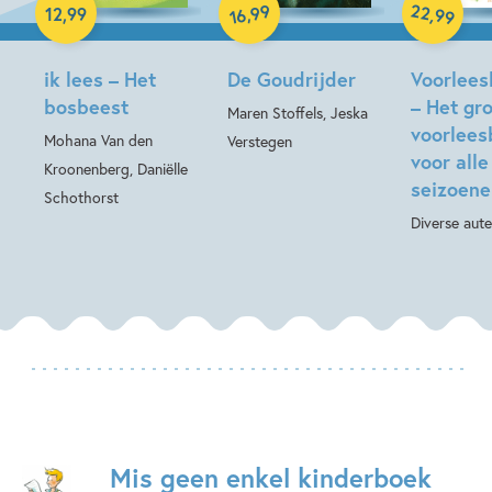
22
99
Hardcover
,
,
12
,
99
99
16
Hardcover
ik lees – Het
De Goudrijder
Voorlees
bosbeest
– Het gr
Maren Stoffels, Jeska
voorlees
Mohana Van den
Verstegen
voor alle
Kroonenberg, Daniëlle
seizoene
Schothorst
Diverse aute
Mis geen enkel kinderboek