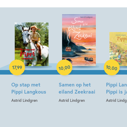
Hardcover
Paperback
Hardcover
00
10
,
17
,
99
,
00
10
Op stap met
Samen op het
Pippi La
Pippi Langkous
eiland Zeekraai
Pippi is j
Astrid Lindgren
Astrid Lindgren
Astrid Lindg