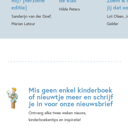
mij? [herziene
de klas
Zoem & 
editie]
jij dat o
Hilde Peters
Sanderijn van der Doef,
Lot Olsen, 
Marian Latour
Gelder
Mis geen enkel kinderboek
of nieuwtje meer en schrijf
je in voor onze nieuwsbrief
Ontvang elke twee weken nieuws,
kinderboekentips en inspiratie!