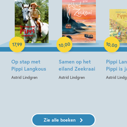
Hardcover
Paperback
Hardcover
00
10
,
17
,
99
,
00
10
Op stap met
Samen op het
Pippi La
Pippi Langkous
eiland Zeekraai
Pippi is j
Astrid Lindgren
Astrid Lindgren
Astrid Lindg
Zie alle boeken