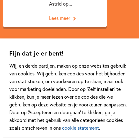
Astrid op...
Lees meer
Fijn dat je er bent!
Wij, en derde partijen, maken op onze websites gebruik
Gerelateerde artikelen
van cookies. Wij gebruiken cookies voor het bijhouden
van statistieken, om voorkeuren op te slaan, maar ook
voor marketing doeleinden. Door op ‘Zelf instellen’ te
Kinderpanel
Kinderpanel
klikken, kun je meer lezen over de cookies die we
gebruiken op deze website en je voorkeuren aanpassen.
Door op ‘Accepteren en doorgaan’ te klikken, ga je
akkoord met het gebruik van alle categorieën cookies
zoals omschreven in ons
cookie statement
.
11 JANUARI 2026
22 DECEMBER 2025
Ons Kinderpanel leest:
Ons Kinderpan