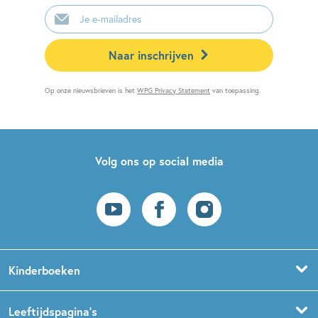
E-
mailadres
Naar inschrijven
Op onze nieuwsbrieven is het
WPG Privacy Statement
van toepassing.
Volg ons op social media
Kinderboeken
Voorleesboeken
Leeftijdspagina’s