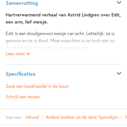
Samenvatting
Hartverwarmend verhaal van Astrid Lindgren over Edit,
een arm, lief meisje.
Edit is een doodgewoon meisje van acht. Letterlijk: ze is
gewoon en ze is dood. Maar misschien is ze toch niet zo
doodgewoon. Misschien is ze eigenlijk een
Lees meer
sprookjesprinses. Jonas Petter uit haar klas vindt in elk
geval van wel. Daarom was Edit ook zo dol op Jonas.
Specificaties
Leeftijdsindicatie:
6 - 8 jaar
Zoek een boekhandel in de buurt
ISBN:
9789021683201
Schrijf een review
NUR:
277
Type:
Luisterboek
Inhoud
Andere boeken uit de serie 'Sprookjes van 
Snel naar:
Auteur(s):
Astrid Lindgren