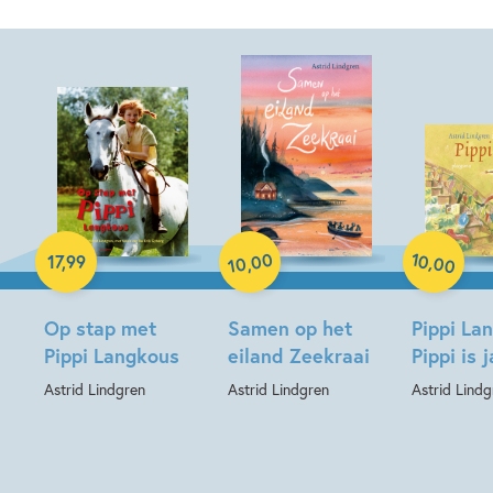
Hardcover
Paperback
Hardcover
00
10
,
17
,
99
,
00
10
Op stap met
Samen op het
Pippi La
Pippi Langkous
eiland Zeekraai
Pippi is j
Astrid Lindgren
Astrid Lindgren
Astrid Lindg