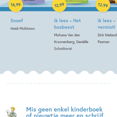
Hardcover
99
12
,
,
16
,
99
99
12
Snoef
ik lees – Het
ik lees –
bosbeest
vermist!
Heidi McKinnon
Mohana Van den
Dirk Nieland
Kroonenberg, Daniëlle
Pasman
Schothorst
Mis geen enkel kinderboek
of nieuwtje meer en schrijf