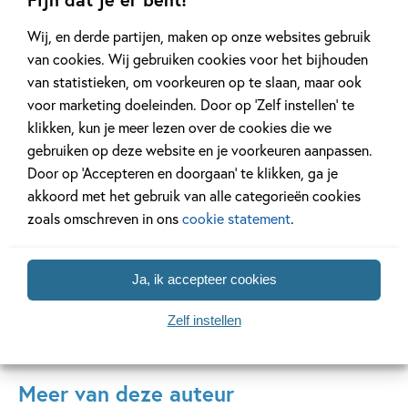
Wij, en derde partijen, maken op onze websites gebruik
van cookies. Wij gebruiken cookies voor het bijhouden
11 JANUARI 2026
22 DECEMBER 2025
van statistieken, om voorkeuren op te slaan, maar ook
Ons Kinderpanel leest:
Ons Kinderpane
voor marketing doeleinden. Door op ‘Zelf instellen’ te
‘Marvel Superhelden’
‘Vraag het Sam
klikken, kun je meer lezen over de cookies die we
gebruiken op deze website en je voorkeuren aanpassen.
Door op ‘Accepteren en doorgaan’ te klikken, ga je
Lees meer
Lees meer
akkoord met het gebruik van alle categorieën cookies
zoals omschreven in ons
cookie statement
.
Bekijk alle artikelen
Ja, ik accepteer cookies
Zelf instellen
Meer van deze auteur