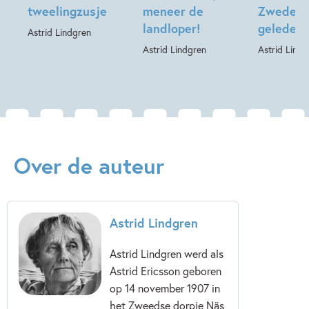
tweelingzusje
meneer de
Zweden, 
landloper!
geleden
Astrid Lindgren
Astrid Lindgren
Astrid Lindg
Over de auteur
Astrid Lindgren
Astrid Lindgren werd als
Astrid Ericsson geboren
op 14 november 1907 in
het Zweedse dorpje Näs,