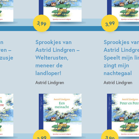
Kenmerken van luisterboek
3 – 5 jaar
5 – 7 jaar
3
99
,
99
,
3
Luisterboeken
Sprookjes,
Luisterboek
Luisterboek
an
Sprookjes van
Sprookjes va
ren –
Astrid Lindgren –
Astrid Lindgr
zusje
Welterusten,
Speelt mijn li
meneer de
zingt mijn
landloper!
nachtegaal
Astrid Lindgren
Astrid Lindgren
99
3
,
99
,
3
Luisterboek
Luisterboek