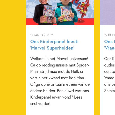
11 JANUARI 2026
22 DEC
Ons Kinderpanel leest:
Ons 
‘Marvel Superhelden’
‘Vra
Welkom in het Marvel-universum!
Ons Ki
Ga op reddingsmissie met Spider-
ouders
Man, strijd mee met de Hulk en
eerste
versla het kwaad met Iron Man.
'Vraa
Of ga op avontuur met een van de
ons p
andere helden. Benieuwd wat ons
Sammi
Kinderpanel ervan vond? Lees
snel verder!