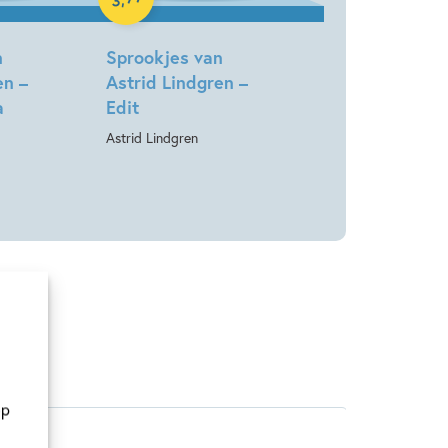
n
Sprookjes van
en –
Astrid Lindgren –
a
Edit
Astrid Lindgren
op