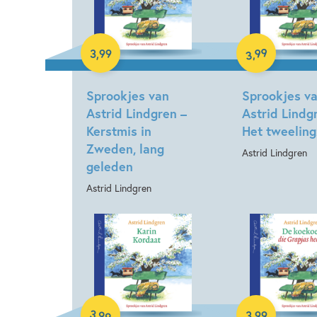
99
3
,
99
,
3
Luisterboek
Luisterboek
Sprookjes van
Sprookjes v
Astrid Lindgren –
Astrid Lindg
Kerstmis in
Het tweeling
Zweden, lang
Astrid Lindgren
geleden
Astrid Lindgren
3
,
99
3
,
99
Luisterboek