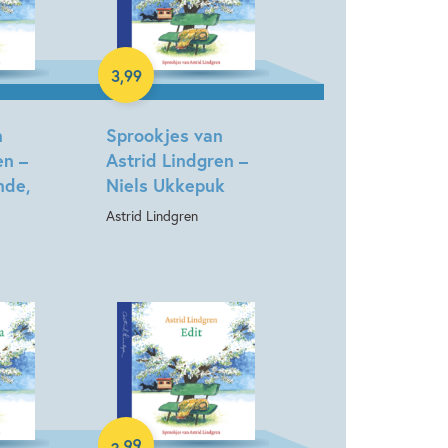
7 – 9 jaar
Fantasie
Klassiekers
3
,
99
Luisterboek
 mythen & legendes
Astrid Lindgren
n
Sprookjes van
en –
Astrid Lindgren –
nde,
Niels Ukkepuk
Astrid Lindgren
99
,
3
Luisterboek