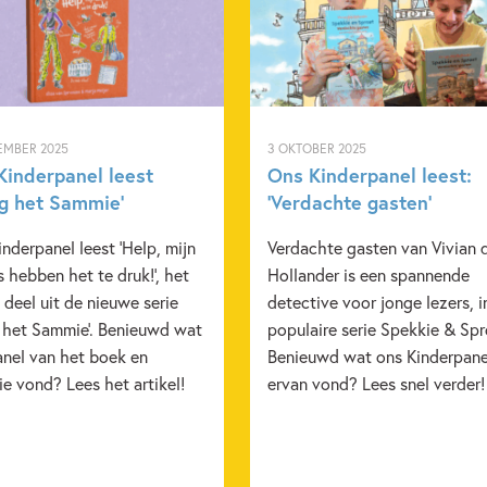
EMBER 2025
3 OKTOBER 2025
Kinderpanel leest
Ons Kinderpanel leest:
ag het Sammie’
‘Verdachte gasten’
nderpanel leest 'Help, mijn
Verdachte gasten van Vivian 
 hebben het te druk!', het
Hollander is een spannende
 deel uit de nieuwe serie
detective voor jonge lezers, i
g het Sammie'. Benieuwd wat
populaire serie Spekkie & Spr
anel van het boek en
Benieuwd wat ons Kinderpane
e vond? Lees het artikel!
ervan vond? Lees snel verder!