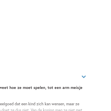
 weet hoe ze moet spelen, tot een arm meisje
peelgoed dat een kind zich kan wensen, maar ze
n doet ze dus niet. Van de koning mag ze niet met