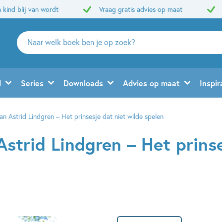
 kind blij van wordt
Vraag gratis advies op maat
Zoeken
naar
boeken,
auteurs
d
Series
Downloads
Advies op maat
Inspir
en
uitgevers
n Astrid Lindgren – Het prinsesje dat niet wilde spelen
strid Lindgren – Het prinse