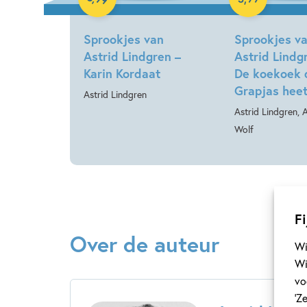
Luisterboek
Sprookjes van
Sprookjes v
Astrid Lindgren –
Astrid Lindg
Karin Kordaat
De koekoek 
Grapjas hee
Astrid Lindgren
Astrid Lindgren, 
Wolf
Fi
Over de auteur
Wi
Wi
vo
‘Z