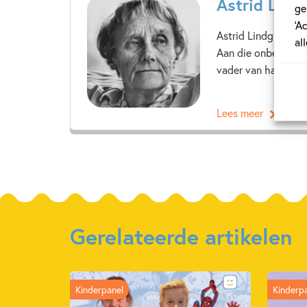
Astrid Lind
ge
‘A
Astrid Lindgren we
al
Aan die onbezorgde
vader van haar kind,
Lees meer
Gerelateerde artikelen
Kinderpanel
Kinderp