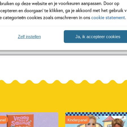
gren
bruiken op deze website en je voorkeuren aanpassen. Door op
ccepteren en doorgaan’ te klikken, ga je akkoord met het gebruik 
rd als Astrid Ericsson geboren op 14 november 1907 in het Zweeds
le categorieën cookies zoals omschreven in ons
cookie statement
.
 jeugd kwam abrupt een einde toen Astrid op 18-jarige leeftijd z
 wat in die tijd heel...
Zelf instellen
Ja, ik accepteer cookies
anel
Kinderpanel