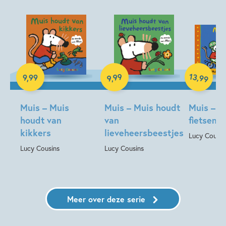
0 – 1.5 jaar
1.5 – 3 jaar
Baby op komst
Babyboeken
Dieren & natuur
Familie & gezin
Kleuren & vormen
Peuterboeken
Spelen & leren
Lucy Cousins
Hardcover
Hardcover
Hardcover
13
99
,
9
,
99
99
,
9
Muis – Muis
Muis – Muis houdt
Muis – M
houdt van
van
fietsen
kikkers
lieveheersbeestjes
Lucy Cousin
Lucy Cousins
Lucy Cousins
Meer over deze serie