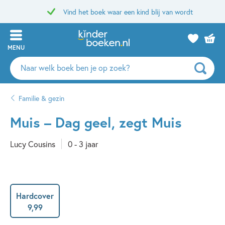
Vind het boek waar een kind blij van wordt
MENU
Zoeken
naar
boeken,
Familie & gezin
auteurs
en
Muis – Dag geel, zegt Muis
uitgevers
Lucy Cousins
0 - 3 jaar
Hardcover
9
,
99