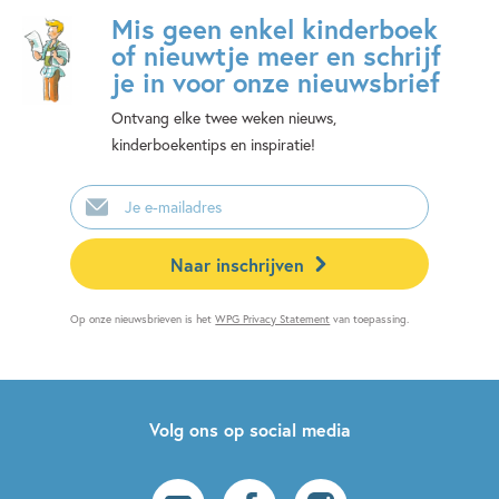
Mis geen enkel kinderboek
of nieuwtje meer en schrijf
je in voor onze nieuwsbrief
Ontvang elke twee weken nieuws,
kinderboekentips en inspiratie!
E-
mailadres
Naar inschrijven
Op onze nieuwsbrieven is het
WPG Privacy Statement
van toepassing.
Volg ons op social media