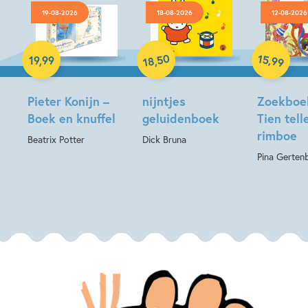
19-08-2026
18-08-2026
12-08-2026
Hardcover
Hardcover
Hardcover
50
15
,
19
,
99
,
99
18
Pieter Konijn –
nijntjes
Zoekboe
Boek en knuffel
geluidenboek
Tien tell
rimboe
Beatrix Potter
Dick Bruna
Pina Gerten