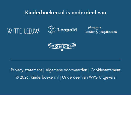
Kinderboeken klassiekers
Boekentips 7 - 9 jaar
Fien en Teun
Nationale Voorleesdagen
Contact
Kinderboeken.nl is onderdeel van
Kinderboeken diversiteit
Boekentips 9 - 12 jaar
Kikker
Griffels en Penselen
Advies op maat
Grappige kinderboeken
Boekentips 12+ jaar
Spekkie en Sproet
Woutertje Pieterse Prijs
Nieuwsbrief
Spannende kinderboeken
Boekentips 15+ jaar
Mees Kees
Kinderboeken top 10
Alle boeken per onderwerp
Voor volwassenen
De regels van Floor
Prentenboeken top 10
Privacy statement
|
Algemene voorwaarden
|
Cookiestatement
Maxi & Helium
© 2026, Kinderboeken.nl | Onderdeel van
WPG Uitgevers
Voor het onderwijs
Alle kinderboekenpersonages