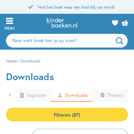
Vind het boek waar een kind blij van wordt
MENU
Zoeken
naar
boeken,
auteurs
Home
Downloads
en
Downloads
uitgevers
ters
Inspiratie
Downloads
Thema’s
Filteren (87)