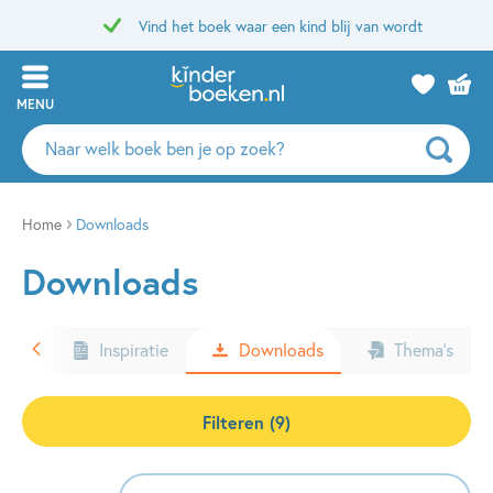
Vind het boek waar een kind blij van wordt
MENU
Zoeken
naar
boeken,
auteurs
Home
Downloads
en
Downloads
uitgevers
ters
Inspiratie
Downloads
Thema’s
Filteren (9)