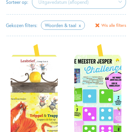
Sorteer op:
Uitgavedatum (aflopend)
Uitgavedatum (aflopend)
Gekozen filters:
Woorden & taal
Wis alle filters
Uitgavedatum (oplopend)
Alfabetisch (A-Z)
Alfabetisch (Z-A)