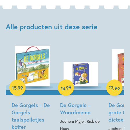
Alle producten uit deze serie
99
13
,
,
15
,
99
99
13
Spel
Spel
Spel
De Gorgels – De
De Gorgels –
De Gorge
Gorgels
Woordmemo
grote Go
taalspelletjes
dictee
Jochem Myjer, Rick de
koffer
Jochem Myje
Haas