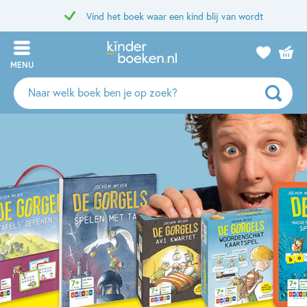
Vind het boek waar een kind blij van wordt
MENU
Zoeken
naar
boeken,
auteurs
en
uitgevers