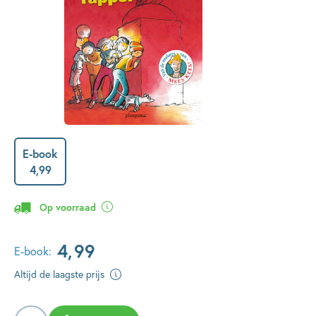
E-book
4
,
99
Op voorraad
4
,
99
E-book:
Altijd de laagste prijs