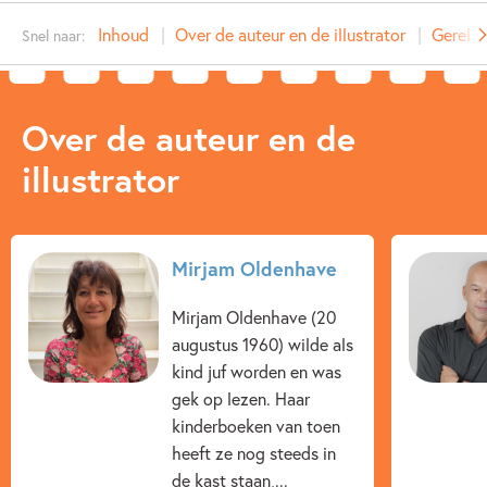
Type:
E-book
Inhoud
Over de auteur en de illustrator
Gerelat
Snel naar:
Auteur(s):
Mirjam Oldenhave
Illustrator:
Rick de Haas
Prijs:
4
,
99
Over de auteur en de
Aantal pagina's:
112
illustrator
Uitgever:
Ploegsma
Verschijningsdatum:
12-02-2014
Kenmerken van e-book
Mirjam Oldenhave
12+ jaar
9 – 12 jaar
Actie & avontuur
Mirjam Oldenhave (20
Dagelijks leven
Detective & thrillers
Humor
augustus 1960) wilde als
kind juf worden en was
Op & rond school
Spanning
gek op lezen. Haar
kinderboeken van toen
Spanning & griezelen
Mirjam Oldenhave
heeft ze nog steeds in
Rick de Haas
de kast staan,...