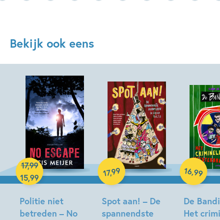
Bekijk ook eens
Hardcover
17
,
99
Hardcover
16
99
,
,
99
17
Hardcover
15
,
99
Politie niet
Spot aan! – De
De Bandin
betreden – No
spannendste
Het crim