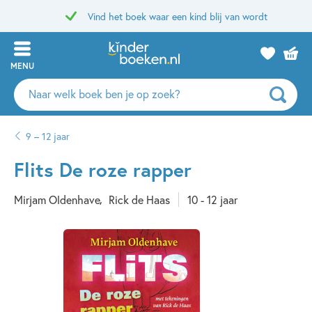
Vind het boek waar een kind blij van wordt
MENU
Zoeken
naar
boeken,
9 – 12 jaar
auteurs
en
Flits De roze rapper
uitgevers
Mirjam Oldenhave
Rick de Haas
10 - 12 jaar