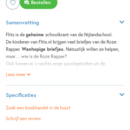
Bestellen
Samenvatting
Flits is de
geheime
schoolkrant van de Nijlandschool.
De kinderen van Flits.nl krijgen veel briefjes van de Roze
Rapper.
Wanhopige briefjes.
Natuurlijk willen ze helpen,
maar… wie ís de Roze Rapper?
Ook komen er ’s nachts enge spookgeluiden uit de
Nijlandschool. Steeds meer mensen horen het.
Lees meer
Daarom is het de hoogste tijd voor… actie van de redactie!
De kinderen van Flits gaan een nachtje op school slapen
voor een diepgaand onderzoek ter plekke.
Specificaties
Dit e-book is alleen geschikt voor de tablet. U kunt het niet
Leeftijdsindicatie:
10 - 12 jaar
Zoek een boekhandel in de buurt
lezen op een e-reader.
ISBN:
9789021673448
Schrijf een review
NUR:
283