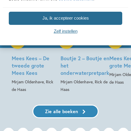
Ja, ik accepteer cookies
Zelf instellen
Hardcover
Hardcover
Hardcover
99
20
,
,
20
,
99
20
99
Mees Kees – De
Boutje 2 – Boutje en
Mees Kee
tweede grote
het
grote Me
Mees Kees
onderwaterpretpark
Mirjam Olde
Mirjam Oldenhave, Rick
Mirjam Oldenhave, Rick de
de Haas
de Haas
Haas
Zie alle boeken