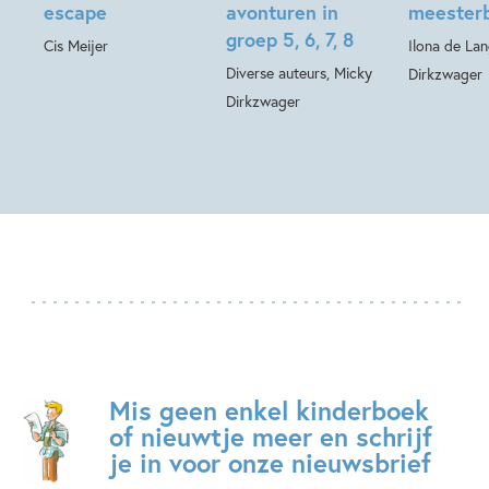
escape
avonturen in
meesterb
groep 5, 6, 7, 8
Cis Meijer
Ilona de La
Diverse auteurs, Micky
Dirkzwager
Dirkzwager
Mis geen enkel kinderboek
of nieuwtje meer en schrijf
je in voor onze nieuwsbrief