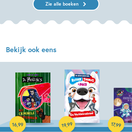
Zie alle boeken
Bekijk ook eens
Hardcover
Hardcover
99
17
,
16
,
99
,
99
19