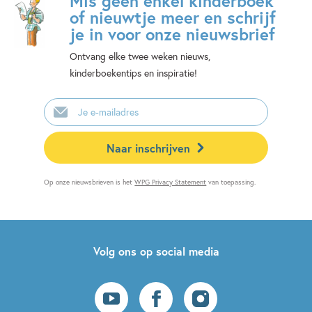
Mis geen enkel kinderboek
of nieuwtje meer en schrijf
je in voor onze nieuwsbrief
Ontvang elke twee weken nieuws,
kinderboekentips en inspiratie!
E-
mailadres
Naar inschrijven
Op onze nieuwsbrieven is het
WPG Privacy Statement
van toepassing.
Volg ons op social media