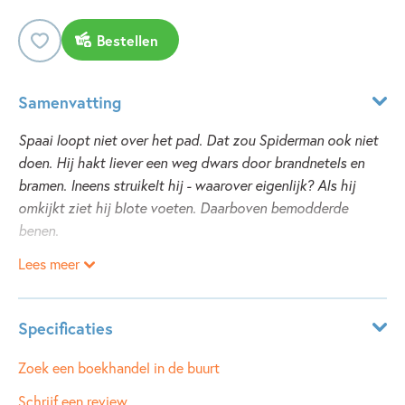
Bestellen
Samenvatting
Spaai loopt niet over het pad. Dat zou Spiderman ook niet
doen. Hij hakt liever een weg dwars door brandnetels en
bramen. Ineens struikelt hij - waarover eigenlijk? Als hij
omkijkt ziet hij blote voeten. Daarboven bemodderde
benen.
Lees meer
Hoe red je een meisje dat liever insecten eet dan chocola?
Spaai heeft zijn handen vol. Hij moet een aangespoeld
Specificaties
meisje redden. Pestkop Gijp achtervolgt hem. En dan vindt
hij ook nog verdachte stinkzakken in de bosvijver.
Leeftijdsindicatie:
5 - 10 jaar
Zoek een boekhandel in de buurt
Trouwens: wil het meisje eigenlijk nog wel gered worden?
ISBN:
9789025854034
Schrijf een review