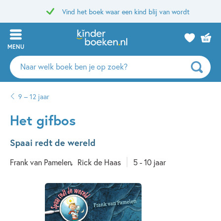
Vind het boek waar een kind blij van wordt
MENU
Zoeken
naar
boeken,
9 – 12 jaar
auteurs
en
Het gifbos
uitgevers
Spaai redt de wereld
Frank van Pamelen
Rick de Haas
5 - 10 jaar