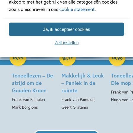
akkoord met het gebruik van alle categorieën cookies
zoals omschreven in ons
cookie statement
.
Ja, ik accepteer cookies
Zelf instellen
Hardcover
99
14
Hardcover
Hardcover
,
,
16
,
99
99
15
Toneellezen – De
Makkelijk & Leuk
Toneelle
strijd om de
– Paniek in de
Die mop 
Gouden Kroon
ruimte
Frank van P
Frank van Pamelen,
Frank van Pamelen,
Hugo van L
Mark Borgions
Geert Gratama