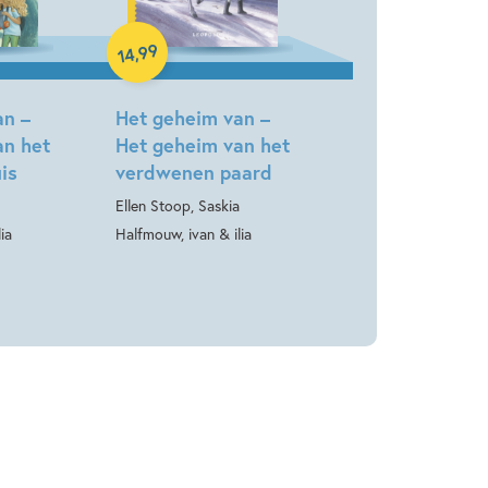
Hardcover
99
,
14
an –
Het geheim van –
an het
Het geheim van het
is
verdwenen paard
Ellen Stoop, Saskia
ia
Halfmouw, ivan & ilia