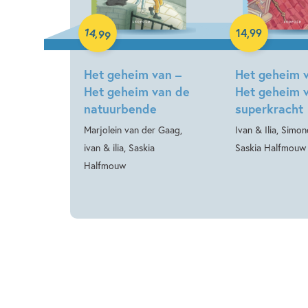
Hardcover
Hardcover
14
,
14
,
99
99
Het geheim van –
Het geheim 
Het geheim van de
Het geheim 
natuurbende
superkracht
Marjolein van der Gaag,
Ivan & Ilia, Simon
ivan & ilia, Saskia
Saskia Halfmouw
Halfmouw