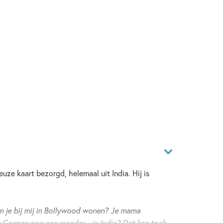
euze kaart bezorgd, helemaal uit India. Hij is
m je bij mij in Bollywood wonen? Je mama
t Carmen nog een moeder... in India? Dat kan toch