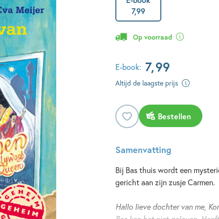
7
,
99
Op voorraad
7
,
99
E-book:
Altijd de laagste prijs
Bestellen
Samenvatting
Bij Bas thuis wordt een mysteri
gericht aan zijn zusje Carmen.
Hallo lieve dochter van me, Ko
Bas kan het niet geloven. Heef