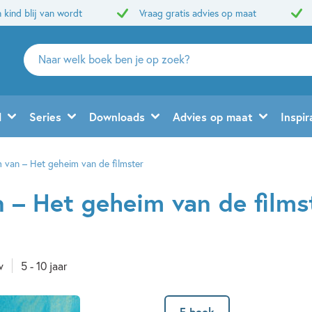
 kind blij van wordt
Vraag gratis advies op maat
Zoeken
naar
boeken,
auteurs
d
Series
Downloads
Advies op maat
Inspir
en
uitgevers
 van – Het geheim van de filmster
 – Het geheim van de films
w
5 - 10 jaar
E-book