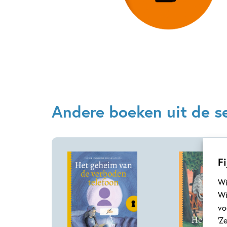
Andere boeken uit de se
Fi
Wi
Wi
vo
‘Z