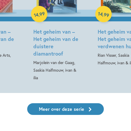
Hardcover
99
14
,
,
99
14
Hardcover
van –
Het geheim van –
Het geheim v
van de
Het geheim van de
Het geheim v
duistere
verdwenen hu
diamantroof
e Arts,
Rian Visser, Saskia
Marjolein van der Gaag,
Halfmouw, ivan & il
Saskia Halfmouw, ivan &
ilia
Meer over deze serie