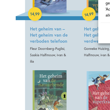
ge
‘A
Hardcover
Hardcover
99
,
14
,
99
14
al
Het geheim van –
Het geheim 
Het geheim van de
Het geheim 
verboden telefoon
verdwenen k
Fleur Doornberg-Puglisi,
Gonneke Huizing,
Saskia Halfmouw, ivan &
Halfmouw, ivan & 
ilia