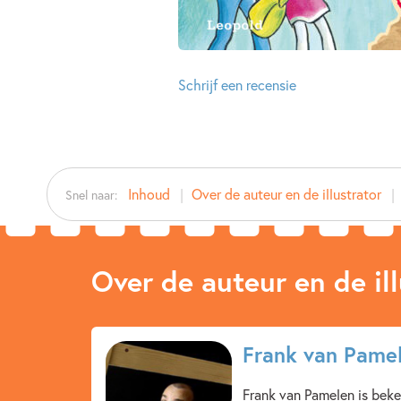
Schrijf een recensie
Inhoud
Over de auteur en de illustrator
Snel naar:
Over de auteur en de ill
Frank van Pame
Frank van Pamelen is beken