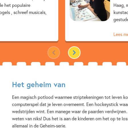
de het populaire
Kenmerken van e-book
Haag, m
gels , schreef musicals,
kunsta
5 – 7 jaar
7 – 9 jaar
gestude
Broers & zussen
Detective
Lees m
Frank van Pamelen
Saski
Het geheim van
Een magisch potlood waarmee striptekeningen tot leven k
computerspel dat je leven overneemt. Een hockeystick waar
wedstrijden wint. Een manege waar de paarden verdwijnen
weten van niks! Dus het is aan de kinderen om het op te lo
allemaal in de Geheim-serie.