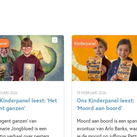
anel
Kinderpanel
RUARI 2026
19 FEBRUARI 2026
Kinderpanel leest: ‘Het
Ons Kinderpanel leest:
nt ganzen’
‘Moord aan boord’
regent ganzen' van
Moord aan boord is een spa
arie Jongbloed is een
avontuur van Arlo Banks, waa
tig verhaal over pesters,
je de moord op juffrouw Patt