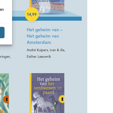
van
Hardcover
14
,
99
an –
Het geheim van –
 de
Het geheim van
otten
Amsterdam
André Kuipers, ivan & ilia,
ringen,
Esther Leeuwrik