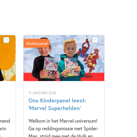
Kinderpanel
11 JANUARI 2026
Ons Kinderpanel leest:
‘Marvel Superhelden’
nnend
Welkom in het Marvel-universum!
rin
Ga op reddingsmissie met Spider-
i
Man, strijd mee met de Hulk en