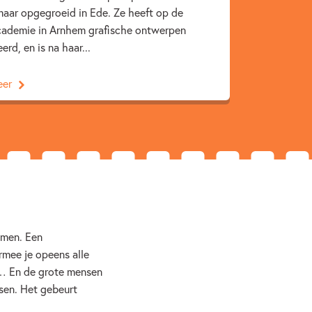
aar opgegroeid in Ede. Ze heeft op de
cademie in Arnhem grafische ontwerpen
9 – 12 jaar
Actie & avontuur
erd, en is na haar...
 & thrillers
Familie & gezin
Spanning
eer
a Halfmouw
omen. Een
mee je opeens alle
… En de grote mensen
ssen. Het gebeurt