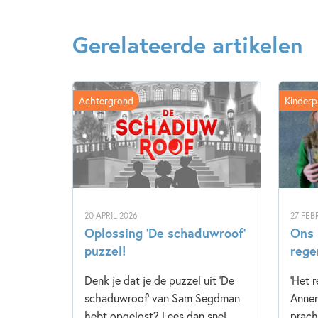
Gerelateerde artikelen
Achtergrond
Kinderp
20 APRIL 2026
27 FEB
Oplossing ‘De schaduwroof’
Ons 
puzzel!
rege
Denk je dat je de puzzel uit 'De
'Het 
schaduwroof' van Sam Segdman
Annem
hebt opgelost? Lees dan snel
prach