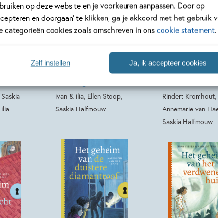
bruiken op deze website en je voorkeuren aanpassen. Door op
ccepteren en doorgaan’ te klikken, ga je akkoord met het gebruik 
Hardcover
Hardcover
14
99
,
,
99
16
le categorieën cookies zoals omschreven in ons
cookie statement
.
van –
Het geheim van –
Het geheim v
Zelf instellen
Ja, ik accepteer cookies
van de
Het geheim van de
De bende van
atten
verborgen foto’s
bibberende b
 Saskia
ivan & ilia, Ellen Stoop,
Rindert Kromhout,
ilia
Saskia Halfmouw
Annemarie van Hae
Saskia Halfmouw