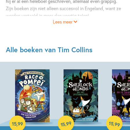
hij er al een heleboel geschreven, allemaal even grappig.
Zijn boeken zijn niet alleen succesvol in Engeland, want ze
werden vertaald in meer dan veertig talen!
Lees meer
Alle boeken van Tim Collins
Hardcover
Hardcover
Hardcover
99
15
,
,
15
,
99
99
15