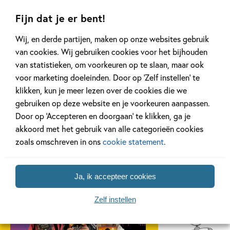
Fijn dat je er bent!
Wij, en derde partijen, maken op onze websites gebruik
van cookies. Wij gebruiken cookies voor het bijhouden
Nurdius Maximus
van statistieken, om voorkeuren op te slaan, maar ook
3 delen
voor marketing doeleinden. Door op ‘Zelf instellen’ te
klikken, kun je meer lezen over de cookies die we
gebruiken op deze website en je voorkeuren aanpassen.
Bekijk alle series
Door op ‘Accepteren en doorgaan’ te klikken, ga je
akkoord met het gebruik van alle categorieën cookies
zoals omschreven in ons
cookie statement
.
Artikelen over Tim Collins
Ja, ik accepteer cookies
Zelf instellen
Kinderpanel
Kinderpanel