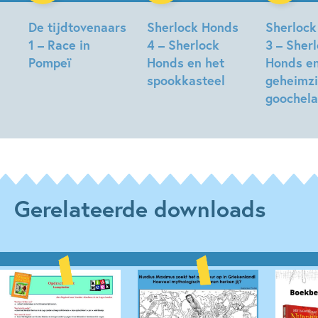
De tijdtovenaars
Sherlock Honds
Sherlock
1 – Race in
4 – Sherlock
3 – Sher
Pompeï
Honds en het
Honds e
spookkasteel
geheimzi
Tim
goochela
Collins,
Tim
John
Collins,
Tim
Bigwood
John
Collins,
Bigwood
John
Bigwood
Gerelateerde downloads