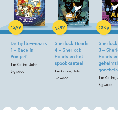
Hardcover
99
15
,
,
15
,
99
99
15
Hardcover
Hardcover
De tijdtovenaars
Sherlock Honds
Sherlock
1 – Race in
4 – Sherlock
3 – Sher
Pompeï
Honds en het
Honds e
spookkasteel
geheimzi
Tim Collins, John
goochela
Tim Collins, John
Bigwood
Tim Collins,
Bigwood
Bigwood