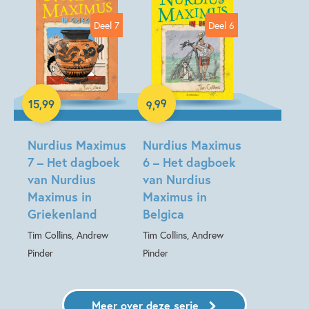
Jongensboeken
Oudheid
Tim Collins
Deel 7
Deel 6
Andrew Pinder
99
15
,
99
,
9
Hardcover
E-book
Nurdius Maximus
Nurdius Maximus
7 – Het dagboek
6 – Het dagboek
van Nurdius
van Nurdius
Maximus in
Maximus in
Griekenland
Belgica
Tim Collins, Andrew
Tim Collins, Andrew
Pinder
Pinder
Meer over deze serie