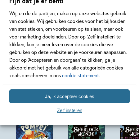
Fijn dat je er bent!
Wij, en derde partijen, maken op onze websites gebruik
Lees meer
Lees meer
van cookies. Wij gebruiken cookies voor het bijhouden
van statistieken, om voorkeuren op te slaan, maar ook
voor marketing doeleinden. Door op ‘Zelf instellen’ te
Bekijk alle artikelen
klikken, kun je meer lezen over de cookies die we
gebruiken op deze website en je voorkeuren aanpassen.
Door op ‘Accepteren en doorgaan’ te klikken, ga je
akkoord met het gebruik van alle categorieën cookies
zoals omschreven in ons
cookie statement
.
Meer van deze auteur
Ja, ik accepteer cookies
Zelf instellen