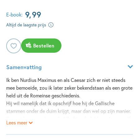
9
,
99
E-book:
Altijd de laagste prijs
Bestellen
Samenvatting
Ik ben Nurdius Maximus en als Caesar zich er niet steeds
mee bemoeide, zou ik later zeker bekendstaan als een grote
held uit de Romeinse geschiedenis.
Hij wil namelijk dat ik opschrijf hoe hij de Gallische
stammen onder de duim krijgt, maar dan wel op zijn manier.
Ik moet hem overdreven heldhaftig afschilderen (en mezelf
Lees meer
weglaten), en de Galliërs als rare wilden met stomme
kapsels.