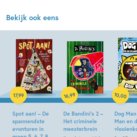
Bekijk ook eens
Paperback
Hardcover
10
99
,
,
17
,
99
00
16
Hardcover
Spot aan! – De
De Bandini’s 2 –
Dog Man
spannendste
Het criminele
Man en 
avonturen in
meesterbrein
vlooienk
groep 5, 6, 7, 8