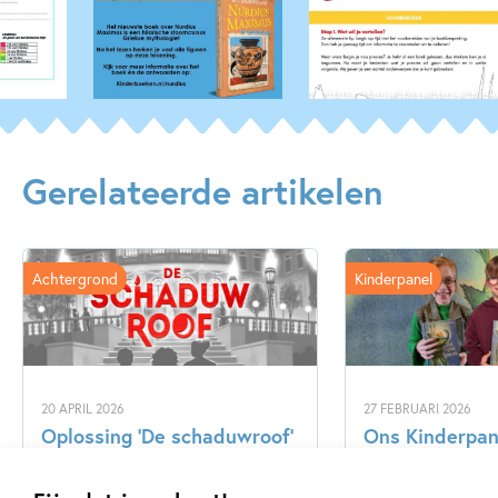
Gerelateerde artikelen
Achtergrond
Kinderpanel
20 APRIL 2026
27 FEBRUARI 2026
Oplossing ‘De schaduwroof’
Ons Kinderpane
puzzel!
regent ganzen’