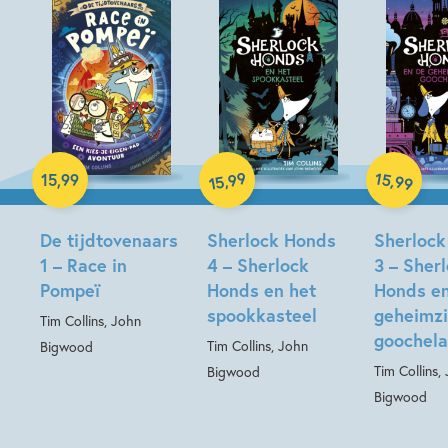
Hardcover
99
15
,
,
15
,
99
99
15
Hardcover
Hardcover
De tijdtovenaars
Sherlock Honds
Sherlock
1 – Race in
4 – Sherlock
3 – Sher
Pompeï
Honds en het
Honds e
spookkasteel
geheimzi
Tim Collins, John
goochela
Tim Collins, John
Bigwood
Tim Collins,
Bigwood
Bigwood