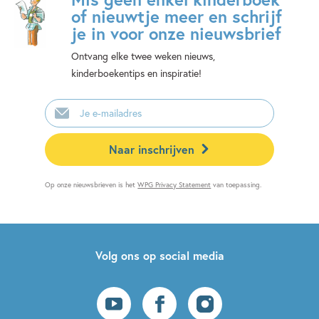
of nieuwtje meer en schrijf
je in voor onze nieuwsbrief
Ontvang elke twee weken nieuws,
kinderboekentips en inspiratie!
E-
mailadres
Naar inschrijven
Op onze nieuwsbrieven is het
WPG Privacy Statement
van toepassing.
Volg ons op social media