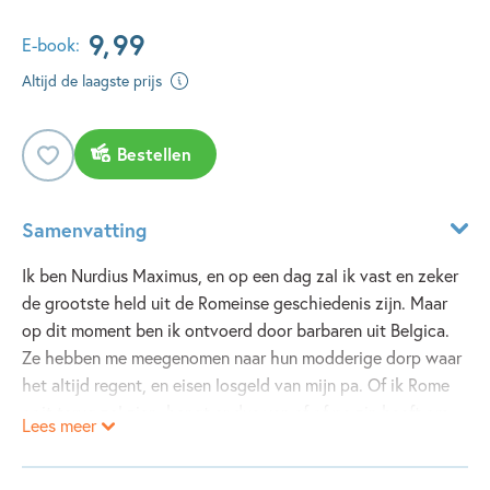
9
,
99
E-book:
Altijd de laagste prijs
Bestellen
Samenvatting
Ik ben Nurdius Maximus, en op een dag zal ik vast en zeker
de grootste held uit de Romeinse geschiedenis zijn. Maar
op dit moment ben ik ontvoerd door barbaren uit Belgica.
Ze hebben me meegenomen naar hun modderige dorp waar
het altijd regent, en eisen losgeld van mijn pa. Of ik Rome
ooit terug zal zien, hangt er dus van af of pa zin heeft om
Lees meer
zijn portemonnee te trekken… En geld uitgeven is zo
ongeveer zijn minst favoriete bezigheid. Misschien moet ik