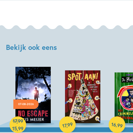
Bekijk ook eens
07-08-2026
Hardcover
17
,
99
Hardcover
16
99
,
,
99
17
Hardcover
15
,
99