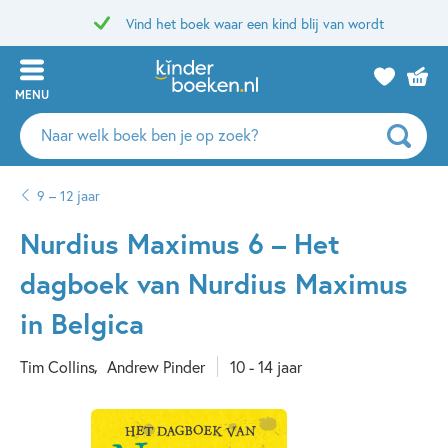
Vind het boek waar een kind blij van wordt
MENU
Zoeken
naar
boeken,
9 – 12 jaar
auteurs
en
Nurdius Maximus 6 – Het
uitgevers
dagboek van Nurdius Maximus
in Belgica
Tim Collins
Andrew Pinder
10 - 14 jaar