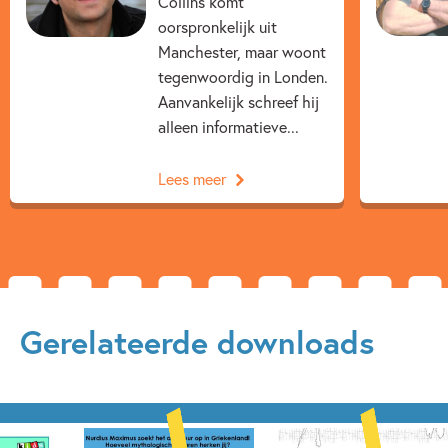
Collins komt
oorspronkelijk uit
Fantasie
Geschiedenis
Humor
Manchester, maar woont
Jongensboeken
Oudheid
tegenwoordig in Londen.
Aanvankelijk schreef hij
Sprookjes, mythen & legendes
Tim Collins
alleen informatieve...
Andrew Pinder
Lees meer
Gerelateerde downloads