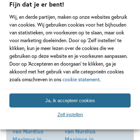
Fijn dat je er bent!
Andere boeken uit de serie 'Nurdius
Maximus'
Wij, en derde partijen, maken op onze websites gebruik
van cookies. Wij gebruiken cookies voor het bijhouden
van statistieken, om voorkeuren op te slaan, maar ook
voor marketing doeleinden. Door op ‘Zelf instellen’ te
klikken, kun je meer lezen over de cookies die we
gebruiken op deze website en je voorkeuren aanpassen.
Deel 7
Deel 5
Door op ‘Accepteren en doorgaan’ te klikken, ga je
akkoord met het gebruik van alle categorieën cookies
zoals omschreven in ons
cookie statement
.
99
15
,
99
,
9
Ja, ik accepteer cookies
Hardcover
E-book
Zelf instellen
Nurdius Maximus
Nurdius Maximus
7 – Het dagboek
5 – Het dagboek
van Nurdius
van Nurdius
Maximus in
Maximus in