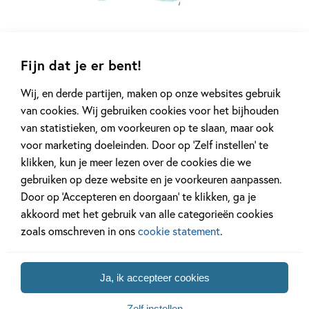
De Zoete Zusjes
Fijn dat je er bent!
De Zoete Zusjes
Wij, en derde partijen, maken op onze websites gebruik
van cookies. Wij gebruiken cookies voor het bijhouden
De Zoete Zusjes
is een populaire serie voor jonge lezers,
van statistieken, om voorkeuren op te slaan, maar ook
geschreven door Hanneke Zoete en geïllustreerd door Iris
voor marketing doeleinden. Door op ‘Zelf instellen’ te
Boter. In deze boeken volgen we de twee zusjes, Saar en
klikken, kun je meer lezen over de cookies die we
Janna, die samen allerlei avonturen beleven. Elke boek uit
gebruiken op deze website en je voorkeuren aanpassen.
de serie bevat vrolijke, herkenbare verhalen vol humor en
Door op ‘Accepteren en doorgaan’ te klikken, ga je
vriendschap. De boeken uit
De Zoete Zusjes
zijn ideaal om
akkoord met het gebruik van alle categorieën cookies
voor te lezen of zelf te lezen.
zoals omschreven in ons
cookie statement
.
Lees verder
Ja, ik accepteer cookies
Zelf instellen