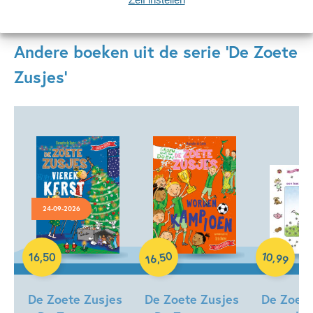
Andere boeken uit de serie 'De Zoete
Zusjes'
24-09-2026
Hardcover
50
10
,
16
,
50
,
99
16
Hardcover
Hardcover
De Zoete Zusjes
De Zoete Zusjes
De Zoete