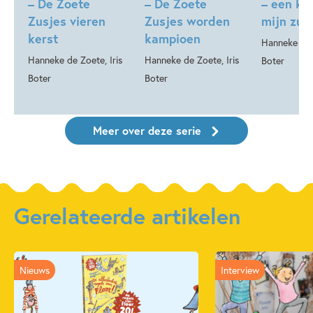
– De Zoete
– De Zoete
– een ku
Zusjes vieren
Zusjes worden
mijn zus
kerst
kampioen
Hanneke de Z
Hanneke de Zoete, Iris
Hanneke de Zoete, Iris
Boter
Boter
Boter
Meer over deze serie
Gerelateerde artikelen
Nieuws
Interview