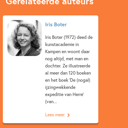
Gerelateerde auteurs
Uitgever:
Kosmos Uitgevers
Verschijningsdatum:
16-02-2023
Kenmerken van dit boek
Iris Boter
Humor
Non-fictie
Iris Boter
Iris Boter (1972) deed de
kunstacademie in
Hanneke de Zoete
Kampen en woont daar
nog altijd, met man en
dochter. Ze illustreerde
al meer dan 120 boeken
en het boek ‘De (nogal)
ijzingwekkende
expeditie van Herre’
(van...
Lees meer