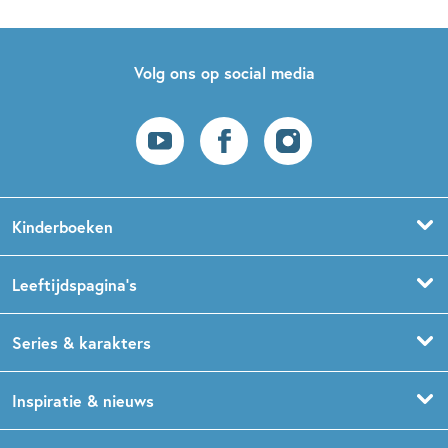
Volg ons op social media
Kinderboeken
Voorleesboeken
Leeftijdspagina’s
Prentenboeken
Boekentips 0 - 1,5 jaar
Series & karakters
Peuterboeken
Boekentips 1,5 - 3 jaar
De Gorgels
Inspiratie & nieuws
Babyboeken
Boekentips 3 - 5 jaar
Dog Man
Kinderboekenweek