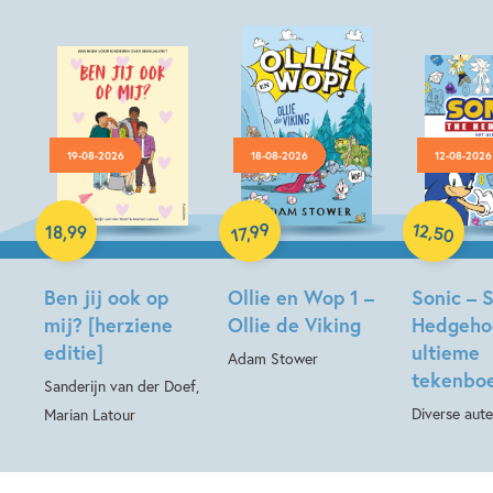
19-08-2026
18-08-2026
12-08-2026
Hardcover
Paperback
Hardcover
12
99
,
18
,
99
,
50
17
Ben jij ook op
Ollie en Wop 1 –
Sonic – 
mij? [herziene
Ollie de Viking
Hedgeho
editie]
ultieme
Adam Stower
tekenbo
Sanderijn van der Doef,
Diverse aute
Marian Latour