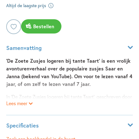
Altijd de laagste prijs
Bestellen
Samenvatting
'De Zoete Zusjes logeren bij tante Taart’ is een vrolijk
avonturenverhaal over de populaire zusjes Saar en
Janna (bekend van YouTube). Om voor te lezen vanaf 4
jaar, of om zelf te lezen vanaf 7 jaar.
In ‘De Zoete Zusjes logeren bij tante Taart’, geschreven door
Lees meer
Hanneke de Zoete, schieten Saar en Janna hun tante hulp.
Die heeft namelijk een eigen taartenwinkel waar ze de
allerlekkerste taarten en gebakjes verkoopt. En bijna elk
Specificaties
jaar wint ze de eerste prijs bij het jaarlijkse taartenfestival.
Bij tante Taart logeren is het leukste wat er is! Maar dan
ISBN:
9789043931922
Zoek een boekhandel in de buurt