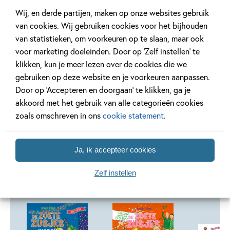
de serie bevat vrolijke, herkenbare verhalen vol humor en
Wij, en derde partijen, maken op onze websites gebruik
vriendschap. De boeken uit
De Zoete Zusjes
zijn ideaal om
van cookies. Wij gebruiken cookies voor het bijhouden
voor te lezen of zelf te lezen.
van statistieken, om voorkeuren op te slaan, maar ook
voor marketing doeleinden. Door op ‘Zelf instellen’ te
klikken, kun je meer lezen over de cookies die we
Lees verder
gebruiken op deze website en je voorkeuren aanpassen.
Door op ‘Accepteren en doorgaan’ te klikken, ga je
akkoord met het gebruik van alle categorieën cookies
zoals omschreven in ons
cookie statement
.
Andere boeken uit de serie 'De Zoete
Ja, ik accepteer cookies
Zusjes'
Zelf instellen