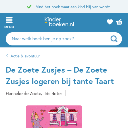
Vind het boek waar een kind blij van wordt
MENU
Zoeken
naar
boeken,
Actie & avontuur
auteurs
en
De Zoete Zusjes – De Zoete
uitgevers
Zusjes logeren bij tante Taart
Hanneke de Zoete
Iris Boter