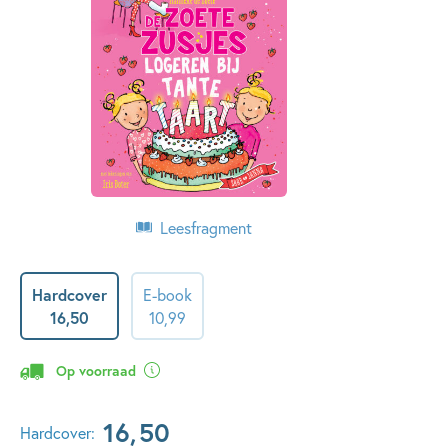
Leesfragment
Hardcover
E-book
16
,
50
10
,
99
Op voorraad
16
,
50
Hardcover: