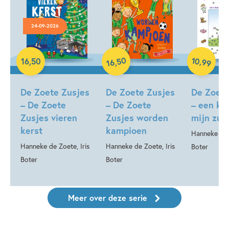
24-09-2026
Hardcover
50
10
,
16
,
50
,
99
16
Hardcover
Hardcover
De Zoete Zusjes
De Zoete Zusjes
De Zoete
– De Zoete
– De Zoete
– een ku
Zusjes vieren
Zusjes worden
mijn zus
kerst
kampioen
Hanneke de Z
Hanneke de Zoete, Iris
Hanneke de Zoete, Iris
Boter
Boter
Boter
Meer over deze serie