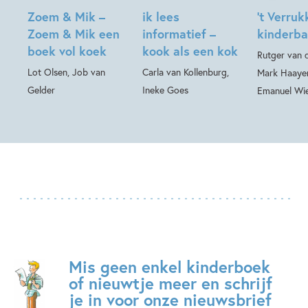
Zoem & Mik –
ik lees
’t Verruk
Zoem & Mik een
informatief –
kinderb
boek vol koek
kook als een kok
Rutger van 
Lot Olsen, Job van
Carla van Kollenburg,
Mark Haaye
Gelder
Ineke Goes
Emanuel Wi
Mis geen enkel kinderboek
of nieuwtje meer en schrijf
je in voor onze nieuwsbrief