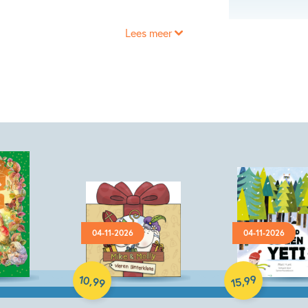
Lees meer
Hardcover
04-11-2026
04-11-2026
Hardcover
10
99
,
,
99
15