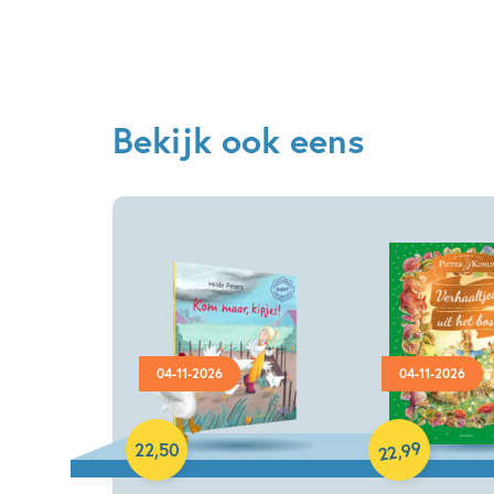
Bekijk ook eens
04-11-2026
04-11-2026
Hardcover
Hardcover
99
,
22
,
50
22