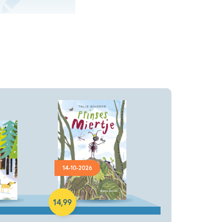
Hardcover
14-10-2026
14
,
99