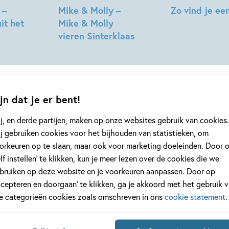
 –
Mike & Molly –
Zo vind je een
it het
Mike & Molly
Matt
vieren Sinterklaas
Hunt
Nick
Driessen
jn dat je er bent!
j, en derde partijen, maken op onze websites gebruik van cookies.
j gebruiken cookies voor het bijhouden van statistieken, om
geen enkel kinderboek of nieuwtje meer 
orkeuren op te slaan, maar ook voor marketing doeleinden. Door 
elf instellen’ te klikken, kun je meer lezen over de cookies die we
jf je in voor onze nieuwsbrief
bruiken op deze website en je voorkeuren aanpassen. Door op
 elke twee weken nieuws, kinderboekentips en inspiratie!
ccepteren en doorgaan’ te klikken, ga je akkoord met het gebruik 
le categorieën cookies zoals omschreven in ons
cookie statement
.
Na
es