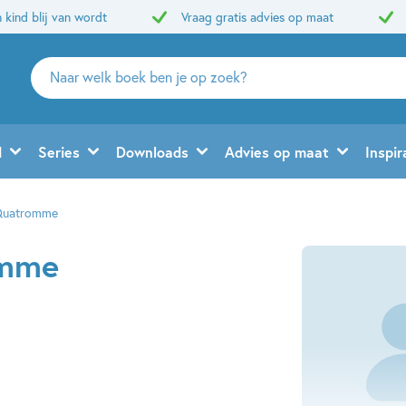
 kind blij van wordt
Vraag gratis advies op maat
Zoeken
naar
boeken,
auteurs
d
Series
Downloads
Advies op maat
Inspir
en
uitgevers
Quatromme
omme