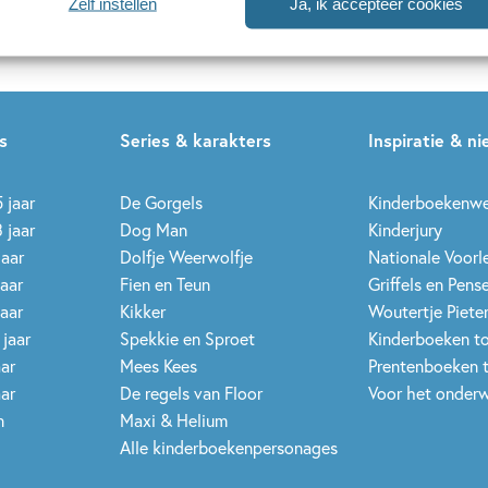
Zelf instellen
Ja, ik accepteer cookies
uwsbrieven is het
WPG Privacy Statement
van toepassing.
s
Series & karakters
Inspiratie & n
 jaar
De Gorgels
Kinderboekenw
 jaar
Dog Man
Kinderjury
jaar
Dolfje Weerwolfje
Nationale Voor
jaar
Fien en Teun
Griffels en Pens
jaar
Kikker
Woutertje Pieter
 jaar
Spekkie en Sproet
Kinderboeken t
aar
Mees Kees
Prentenboeken 
aar
De regels van Floor
Voor het onderw
n
Maxi & Helium
Alle kinderboekenpersonages