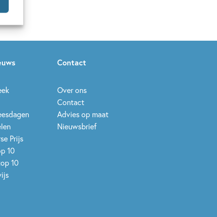
ieuws
Contact
eek
Over ons
Contact
leesdagen
Advies op maat
elen
Nieuwsbrief
se Prijs
op 10
top 10
ijs