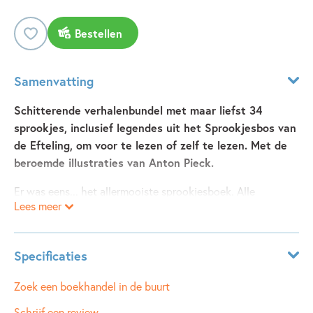
Bestellen
Samenvatting
Schitterende verhalenbundel met maar liefst 34
sprookjes, inclusief legendes uit het Sprookjesbos van
de Efteling, om voor te lezen of zelf te lezen. Met de
beroemde illustraties van Anton Pieck.
Er was eens... het allermooiste sprookjesboek. Alle
Lees meer
sprookjes uit de Efteling stonden erin: Assepoester, Vrouw
Holle, de Indische waterlelies, de Trollenkoning en nog veel
meer. In het boek stonden prachtige tekeningen, gemaakt
Specificaties
door Anton Pieck, waar je elke keer opnieuw naar wilde
kijken. En dat is
dit
boek!
Leeftijdsindicatie:
4 - 100 jaar
Zoek een boekhandel in de buurt
Linnen band met goudopdruk en leeslint!
ISBN:
9789021666761
Schrijf een review