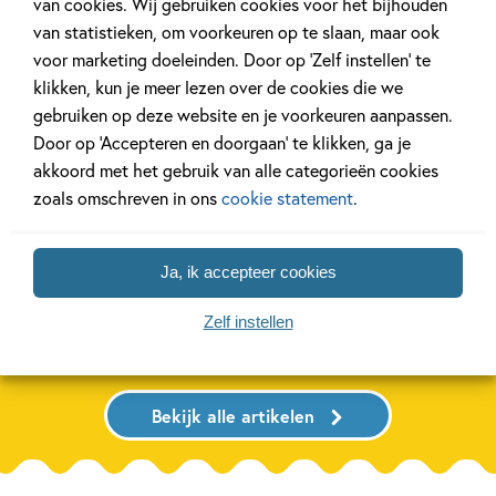
van cookies. Wij gebruiken cookies voor het bijhouden
van statistieken, om voorkeuren op te slaan, maar ook
Tiplijst
Achtergrond
voor marketing doeleinden. Door op ‘Zelf instellen’ te
klikken, kun je meer lezen over de cookies die we
gebruiken op deze website en je voorkeuren aanpassen.
Door op ‘Accepteren en doorgaan’ te klikken, ga je
akkoord met het gebruik van alle categorieën cookies
27 APRIL 2026
20 APRIL 2026
zoals omschreven in ons
cookie statement
.
De mooiste cadeauboeken
Oplossing ‘De 
voor Moederdag
puzzel!
Ja, ik accepteer cookies
Lees meer
Lees meer
Zelf instellen
Bekijk alle artikelen