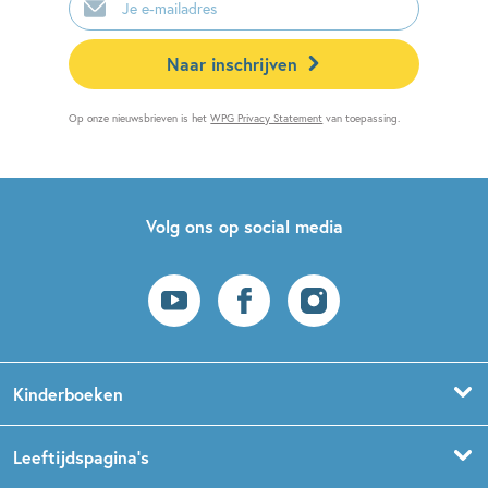
mailadres
Naar inschrijven
Op onze nieuwsbrieven is het
WPG Privacy Statement
van toepassing.
Volg ons op social media
Kinderboeken
Voorleesboeken
Leeftijdspagina’s
Prentenboeken