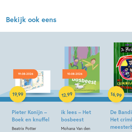
Bekijk ook eens
19-08-2026
10-08-2026
Hardcover
Hardcover
Hardcover
99
16
,
,
19
,
99
99
12
Pieter Konijn –
ik lees – Het
De Bandin
Boek en knuffel
bosbeest
Het crim
meesterb
Beatrix Potter
Mohana Van den