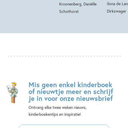
Ilona de La
Kroonenberg, Daniëlle
Dirkzwager
Schothorst
Mis geen enkel kinderboek
of nieuwtje meer en schrijf
je in voor onze nieuwsbrief
Ontvang elke twee weken nieuws,
kinderboekentips en inspiratie!
E-