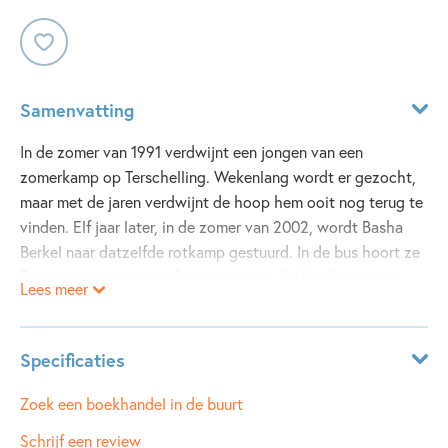
Samenvatting
In de zomer van 1991 verdwijnt een jongen van een
zomerkamp op Terschelling. Wekenlang wordt er gezocht,
maar met de jaren verdwijnt de hoop hem ooit nog terug te
vinden. Elf jaar later, in de zomer van 2002, wordt Basha
Berkel naar datzelfde rotkamp gestuurd. In de bus hoort ze
fluisteren over een verdwenen jongen, bij het kampvuur
Lees meer
beginnen de eerste spookverhalen en boven haar stapelbed
vindt Basha mysterieuze tekens in het hout gekrast.
Specificaties
19|91 is een spannend mysterie over twee zomerkampen,
ISBN:
9789463838009
Zoek een boekhandel in de buurt
met elf jaar ertussen. Over het terugverlangen naar vroeger,
het willen stilzetten van het nu en de angst voor de
NUR:
283
Schrijf een review