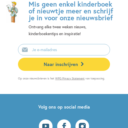
Mis geen enkel kinderboek
of nieuwtje meer en schrijf
je in voor onze nieuwsbrief
Ontvang elke twee weken nieuws,
kinderboekentips en inspiratie!
E-
mailadres
Naar inschrijven
Op onze nieuwsbrieven is het
WPG Privacy Statement
van toepassing.
Volg ons op social media