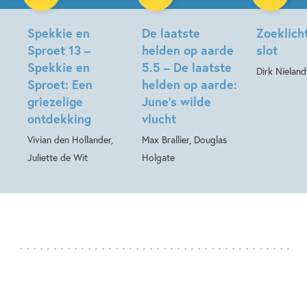
Hardcover
Hardcover
Spekkie en
De laatste
Zoeklich
Sproet 13 –
helden op aarde
slot
Spekkie en
5.5 – De laatste
Dirk Nieland
Sproet: Een
helden op aarde:
griezelige
June’s wilde
ontdekking
vlucht
Vivian den Hollander,
Max Brallier, Douglas
Juliette de Wit
Holgate