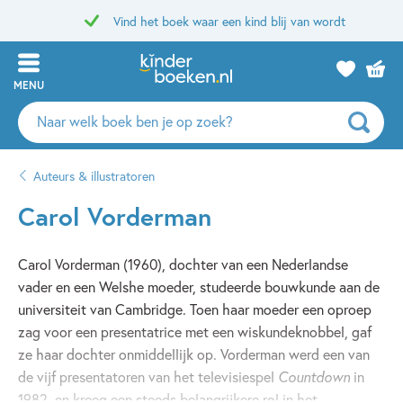
Vind het boek waar een kind blij van wordt
MENU
Zoeken
naar
boeken,
Auteurs & illustratoren
auteurs
en
Carol Vorderman
uitgevers
Carol Vorderman (1960), dochter van een Nederlandse
vader en een Welshe moeder, studeerde bouwkunde aan de
universiteit van Cambridge. Toen haar moeder een oproep
zag voor een presentatrice met een wiskundeknobbel, gaf
ze haar dochter onmiddellijk op. Vorderman werd een van
de vijf presentatoren van het televisiespel
Countdown
in
1982, en kreeg een steeds belangrijkere rol in het