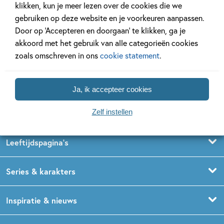
klikken, kun je meer lezen over de cookies die we
gebruiken op deze website en je voorkeuren aanpassen.
Door op ‘Accepteren en doorgaan’ te klikken, ga je
Volg ons op social media
akkoord met het gebruik van alle categorieën cookies
zoals omschreven in ons
cookie statement
.
Ja, ik accepteer cookies
Zelf instellen
Kinderboeken
Voorleesboeken
Leeftijdspagina’s
Prentenboeken
Boekentips 0 - 1,5 jaar
Series & karakters
Peuterboeken
Boekentips 1,5 - 3 jaar
De Gorgels
Inspiratie & nieuws
Babyboeken
Boekentips 3 - 5 jaar
Dog Man
Kinderboekenweek