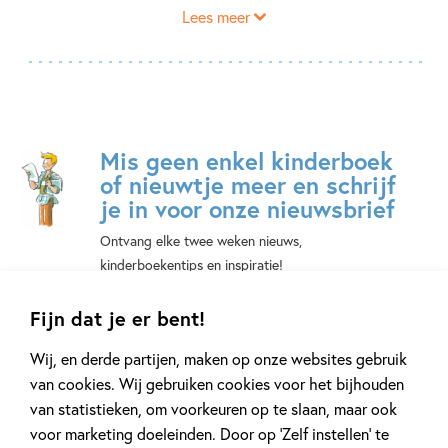
Lees meer
programma tot het stopte. Ze werd als eerste vrouwelijke
presentatrice op Channel 4 een icoon en werd een van de
meestverdienende vrouwen van Groot-Brittannië.
Tegenwoordig richt ze zich naast presenteren ook op het
schrijven van boeken. Ze richt zich vooral op het
begrijpelijk maken van lesstof. In
Het grote wiskundeboek
Mis geen enkel kinderboek
laat ze vooral zien hoe leuk wiskunde eigenlijk kan zijn.
of nieuwtje meer en schrijf
je in voor onze nieuwsbrief
Ontvang elke twee weken nieuws,
kinderboekentips en inspiratie!
E-
Fijn dat je er bent!
mailadres
Wij, en derde partijen, maken op onze websites gebruik
Naar inschrijven
van cookies. Wij gebruiken cookies voor het bijhouden
van statistieken, om voorkeuren op te slaan, maar ook
Op onze nieuwsbrieven is het
WPG Privacy Statement
van toepassing.
voor marketing doeleinden. Door op ‘Zelf instellen’ te