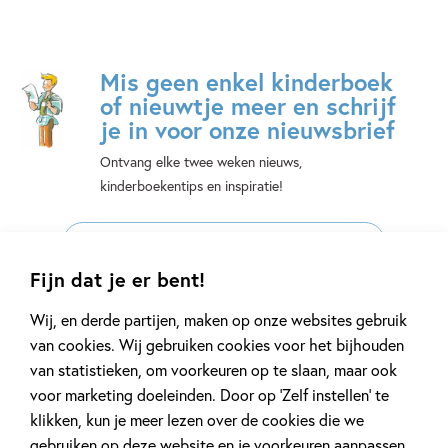
Mis geen enkel kinderboek
of nieuwtje meer en schrijf
je in voor onze nieuwsbrief
Ontvang elke twee weken nieuws,
kinderboekentips en inspiratie!
E-
mailadres
Fijn dat je er bent!
Naar inschrijven
Wij, en derde partijen, maken op onze websites gebruik
van cookies. Wij gebruiken cookies voor het bijhouden
Op onze nieuwsbrieven is het
WPG Privacy Statement
van toepassing.
van statistieken, om voorkeuren op te slaan, maar ook
voor marketing doeleinden. Door op ‘Zelf instellen’ te
klikken, kun je meer lezen over de cookies die we
Volg ons op social media
gebruiken op deze website en je voorkeuren aanpassen.