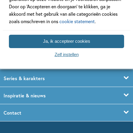
Door op ‘Accepteren en doorgaan’ te klikken, ga je
akkoord met het gebruik van alle categorieën cookies
zoals omschreven in ons
cookie statement
.
Ja, ik accepteer cookies
Kinderboeken
Voorleesboeken
Zelf instellen
Leeftijdspagina’s
Prentenboeken
Boekentips 0 - 1,5 jaar
Series & karakters
Peuterboeken
Boekentips 1,5 - 3 jaar
De Gorgels
Inspiratie & nieuws
Babyboeken
Boekentips 3 - 5 jaar
Dog Man
Kinderboekenweek
Contact
Sprookjesboeken
Boekentips 5 - 7 jaar
Dolfje Weerwolfje
Kinderjury
Over ons
Kinderboeken klassiekers
Boekentips 7 - 9 jaar
Fien en Teun