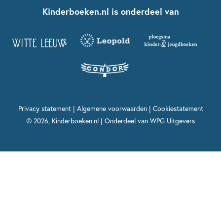
Nationale Voorleesdagen
Contact
Kinderboeken.nl is onderdeel van
Kinderboeken diversiteit
Boekentips 9 - 12 jaar
Kikker
Griffels en Penselen
Advies op maat
Grappige kinderboeken
Boekentips 12+ jaar
Spekkie en Sproet
Woutertje Pieterse Prijs
Nieuwsbrief
Spannende kinderboeken
Boekentips 15+ jaar
Mees Kees
Kinderboeken top 10
Alle boeken per onderwerp
Voor volwassenen
De regels van Floor
Prentenboeken top 10
Privacy statement
|
Algemene voorwaarden
|
Cookiestatement
Maxi & Helium
© 2026, Kinderboeken.nl | Onderdeel van
WPG Uitgevers
Voor het onderwijs
Alle kinderboekenpersonages