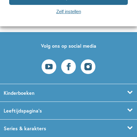
Naar inschrijven
Zelf instellen
Op onze nieuwsbrieven is het
WPG Privacy Statement
van toepassing.
Volg ons op social media
Kinderboeken
Voorleesboeken
Leeftijdspagina’s
Prentenboeken
Boekentips 0 - 1,5 jaar
Series & karakters
Peuterboeken
Boekentips 1,5 - 3 jaar