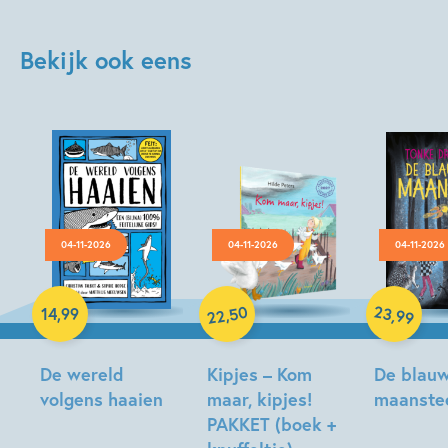
Bekijk ook eens
04-11-2026
04-11-2026
04-11-2026
Hardcover
Hardcover
Hardcover
50
23
,
,
14
,
99
99
22
De wereld
Kipjes – Kom
De blau
volgens haaien
maar, kipjes!
maanste
PAKKET (boek +
Christian
Tonke