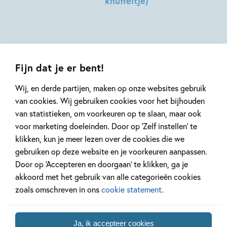
knuffeltje)
Talbot,
Dragt
Sophie
Hilde
Hodge
Peters
Fijn dat je er bent!
Wij, en derde partijen, maken op onze websites gebruik
van cookies. Wij gebruiken cookies voor het bijhouden
van statistieken, om voorkeuren op te slaan, maar ook
Mis geen enkel kinderboek
voor marketing doeleinden. Door op ‘Zelf instellen’ te
of nieuwtje meer en schrijf
klikken, kun je meer lezen over de cookies die we
je in voor onze nieuwsbrief
gebruiken op deze website en je voorkeuren aanpassen.
Ontvang elke twee weken nieuws,
Door op ‘Accepteren en doorgaan’ te klikken, ga je
kinderboekentips en inspiratie!
akkoord met het gebruik van alle categorieën cookies
zoals omschreven in ons
cookie statement
.
E-
mailadres
Ja, ik accepteer cookies