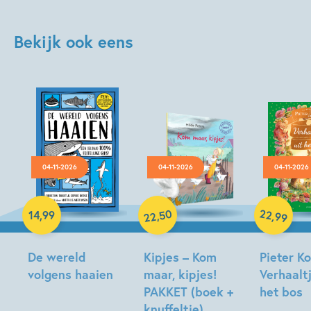
Bekijk ook eens
04-11-2026
04-11-2026
04-11-2026
Hardcover
Hardcover
Hardcover
50
22
,
,
14
,
99
99
22
De wereld
Kipjes – Kom
Pieter Ko
volgens haaien
maar, kipjes!
Verhaaltj
PAKKET (boek +
het bos
Christian
knuffeltje)