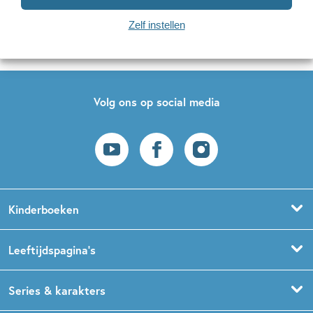
Zelf instellen
Op onze nieuwsbrieven is het
WPG Privacy Statement
van toepassing.
Volg ons op social media
Kinderboeken
Voorleesboeken
Leeftijdspagina’s
Prentenboeken
Boekentips 0 - 1,5 jaar
Series & karakters
Peuterboeken
Boekentips 1,5 - 3 jaar