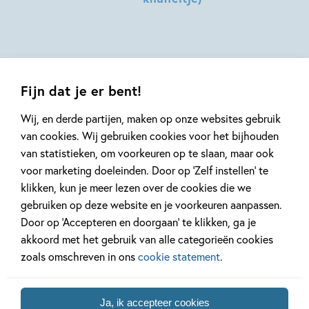
Talbot,
Beatrix
Sophie
Hilde
Potter
Hodge
Peters
Fijn dat je er bent!
Wij, en derde partijen, maken op onze websites gebruik
van cookies. Wij gebruiken cookies voor het bijhouden
van statistieken, om voorkeuren op te slaan, maar ook
Mis geen enkel kinderboek
voor marketing doeleinden. Door op ‘Zelf instellen’ te
of nieuwtje meer en schrijf
klikken, kun je meer lezen over de cookies die we
je in voor onze nieuwsbrief
gebruiken op deze website en je voorkeuren aanpassen.
Ontvang elke twee weken nieuws,
Door op ‘Accepteren en doorgaan’ te klikken, ga je
kinderboekentips en inspiratie!
akkoord met het gebruik van alle categorieën cookies
zoals omschreven in ons
cookie statement
.
E-
mailadres
Ja, ik accepteer cookies
Naar inschrijven