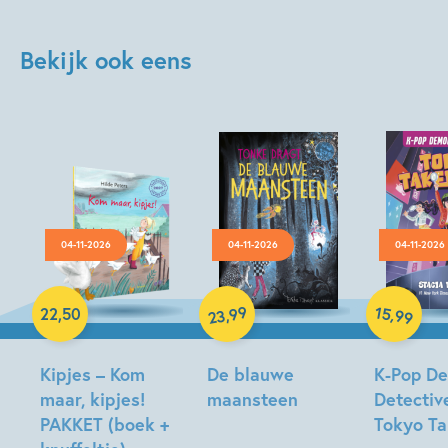
Bekijk ook eens
04-11-2026
04-11-2026
04-11-2026
Hardcover
Hardcover
Hardcover
99
15
,
,
22
,
50
99
23
Kipjes – Kom
De blauwe
K-Pop D
maar, kipjes!
maansteen
Detectiv
PAKKET (boek +
Tokyo T
Tonke