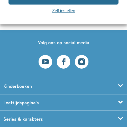
Naar inschrijven
Zelf instellen
Op onze nieuwsbrieven is het
WPG Privacy Statement
van toepassing.
Volg ons op social media
Kinderboeken
Voorleesboeken
Leeftijdspagina’s
Prentenboeken
Boekentips 0 - 1,5 jaar
Series & karakters
Peuterboeken
Boekentips 1,5 - 3 jaar