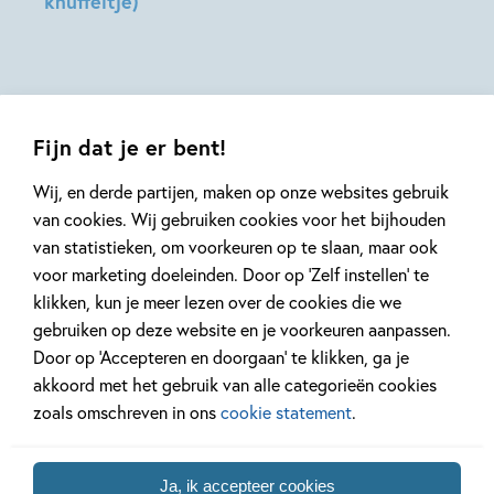
knuffeltje)
Dragt
Stacia
Hilde
Deutsch,
Peters
Lidia
Fernandez,
Katie
Fijn dat je er bent!
Jennings
Campbell
Wij, en derde partijen, maken op onze websites gebruik
van cookies. Wij gebruiken cookies voor het bijhouden
van statistieken, om voorkeuren op te slaan, maar ook
Mis geen enkel kinderboek
voor marketing doeleinden. Door op ‘Zelf instellen’ te
of nieuwtje meer en schrijf
klikken, kun je meer lezen over de cookies die we
je in voor onze nieuwsbrief
gebruiken op deze website en je voorkeuren aanpassen.
Ontvang elke twee weken nieuws,
Door op ‘Accepteren en doorgaan’ te klikken, ga je
kinderboekentips en inspiratie!
akkoord met het gebruik van alle categorieën cookies
zoals omschreven in ons
cookie statement
.
E-
mailadres
Ja, ik accepteer cookies