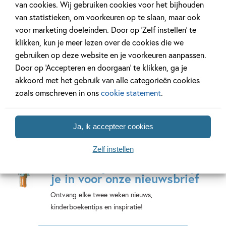
van cookies. Wij gebruiken cookies voor het bijhouden
De wereld
Brain games 3 –
Sportge
van statistieken, om voorkeuren op te slaan, maar ook
volgens haaien
Brain games voor
René
voor marketing doeleinden. Door op ‘Zelf instellen’ te
10-jarigen
Christian
Foolen,
klikken, kun je meer lezen over de cookies die we
Talbot,
Gareth
Roelof
gebruiken op deze website en je voorkeuren aanpassen.
Sophie
Moore
Wijtsma
Door op ‘Accepteren en doorgaan’ te klikken, ga je
Hodge
akkoord met het gebruik van alle categorieën cookies
zoals omschreven in ons
cookie statement
.
Ja, ik accepteer cookies
Zelf instellen
Mis geen enkel kinderboek
of nieuwtje meer en schrijf
je in voor onze nieuwsbrief
Ontvang elke twee weken nieuws,
kinderboekentips en inspiratie!
E-