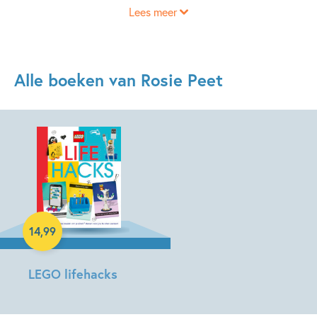
Lees meer
Alle boeken van Rosie Peet
Paperback
14
,
99
LEGO lifehacks
Julia
March,