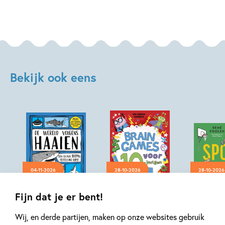
Rosie
Peet
Bekijk ook eens
04-11-2026
28-10-2026
28-10-2026
Hardcover
Hardcover
Paperback
Fijn dat je er bent!
20
99
,
14
,
99
99
,
9
Wij, en derde partijen, maken op onze websites gebruik