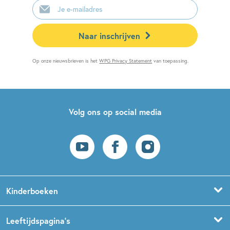
mailadres
Naar inschrijven
Op onze nieuwsbrieven is het
WPG Privacy Statement
van toepassing.
Volg ons op social media
Kinderboeken
Voorleesboeken
Leeftijdspagina’s