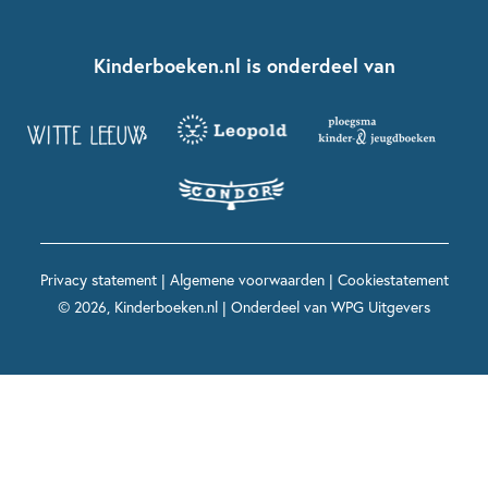
Over ons
Kinderboeken klassiekers
Boekentips 7 - 9 jaar
Fien en Teun
Nationale Voorleesdagen
Contact
Kinderboeken.nl is onderdeel van
Kinderboeken diversiteit
Boekentips 9 - 12 jaar
Kikker
Griffels en Penselen
Advies op maat
Grappige kinderboeken
Boekentips 12+ jaar
Spekkie en Sproet
Woutertje Pieterse Prijs
Nieuwsbrief
Spannende kinderboeken
Boekentips 15+ jaar
Mees Kees
Kinderboeken top 10
Alle boeken per onderwerp
Voor volwassenen
De regels van Floor
Prentenboeken top 10
Privacy statement
|
Algemene voorwaarden
|
Cookiestatement
Maxi & Helium
© 2026, Kinderboeken.nl | Onderdeel van
WPG Uitgevers
Voor het onderwijs
Alle kinderboekenpersonages