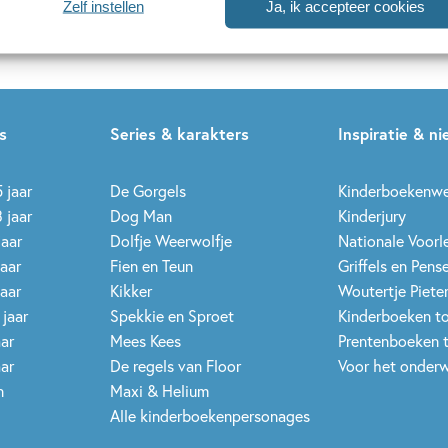
Zelf instellen
Ja, ik accepteer cookies
uwsbrieven is het
WPG Privacy Statement
van toepassing.
s
Series & karakters
Inspiratie & n
 jaar
De Gorgels
Kinderboekenw
 jaar
Dog Man
Kinderjury
jaar
Dolfje Weerwolfje
Nationale Voor
jaar
Fien en Teun
Griffels en Pens
jaar
Kikker
Woutertje Pieter
 jaar
Spekkie en Sproet
Kinderboeken t
aar
Mees Kees
Prentenboeken 
aar
De regels van Floor
Voor het onderw
n
Maxi & Helium
Alle kinderboekenpersonages