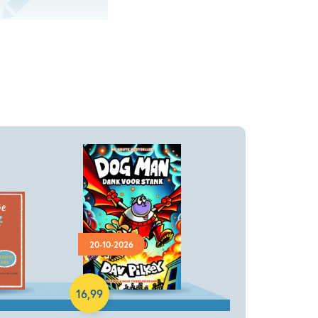
20-10-2026
Hardcover
16
,
99