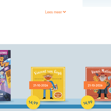
Lees meer
21-10-2026
21-10-2026
Hardcover
Hardcover
14
99
,
,
99
14