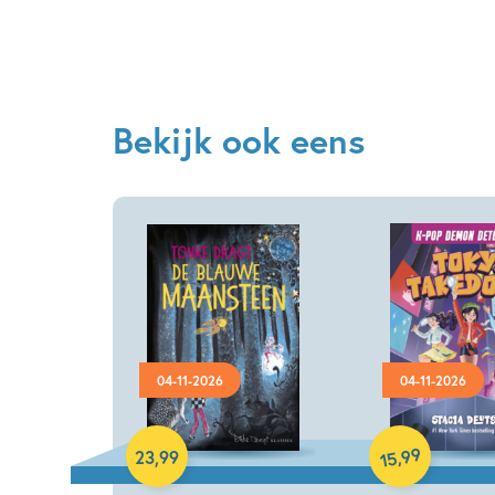
Bekijk ook eens
04-11-2026
04-11-2026
Hardcover
Hardcover
99
,
23
,
99
15