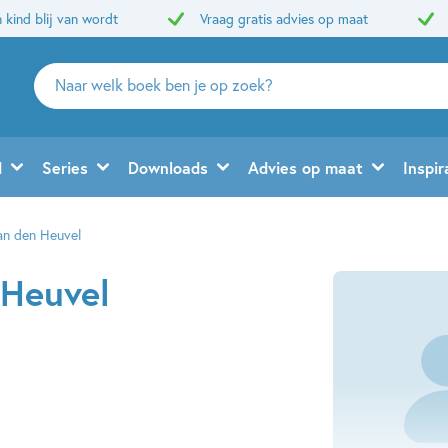
 kind blij van wordt
Vraag gratis advies op maat
Zoeken
naar
boeken,
auteurs
d
Series
Downloads
Advies op maat
Inspir
en
uitgevers
an den Heuvel
 Heuvel