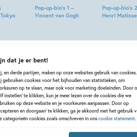
n
Pop-up-bio’s 1 –
Pop-up-bio’s 2
 Tokyo
Vincent van Gogh
Henri Matisse
Susie
Susie
Hodge,
Hodge,
Teresa
Teresa
Bellón
Bellón
jn dat je er bent!
j, en derde partijen, maken op onze websites gebruik van cookies.
j gebruiken cookies voor het bijhouden van statistieken, om
geen enkel kinderboek of nieuwtje meer 
orkeuren op te slaan, maar ook voor marketing doeleinden. Door 
elf instellen’ te klikken, kun je meer lezen over de cookies die we
jf je in voor onze nieuwsbrief
bruiken op deze website en je voorkeuren aanpassen. Door op
 elke twee weken nieuws, kinderboekentips en inspiratie!
ccepteren en doorgaan’ te klikken, ga je akkoord met het gebruik 
le categorieën cookies zoals omschreven in ons
cookie statement
.
Na
es