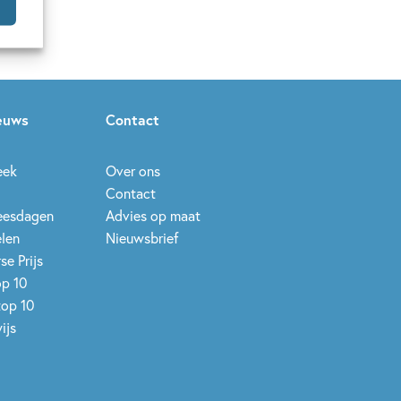
ieuws
Contact
eek
Over ons
Contact
leesdagen
Advies op maat
elen
Nieuwsbrief
se Prijs
op 10
top 10
ijs