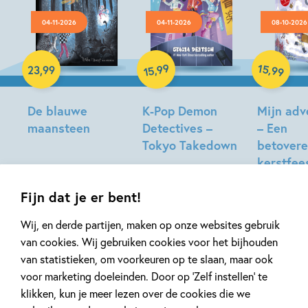
04-11-2026
04-11-2026
08-10-2026
Hardcover
Hardcover
Paperback
99
15
,
,
23
,
99
99
15
De blauwe
K-Pop Demon
Mijn ad
maansteen
Detectives –
– Een
Tokyo Takedown
betover
Tonke
kerstfee
Dragt
Stacia
Deutsch,
Natacha
Fijn dat je er bent!
Lidia
Godeau,
Fernandez,
Miss
Wij, en derde partijen, maken op onze websites gebruik
Katie
Paty
van cookies. Wij gebruiken cookies voor het bijhouden
Jennings
van statistieken, om voorkeuren op te slaan, maar ook
Series van Anouk Filippini
Campbell
voor marketing doeleinden. Door op ‘Zelf instellen’ te
klikken, kun je meer lezen over de cookies die we