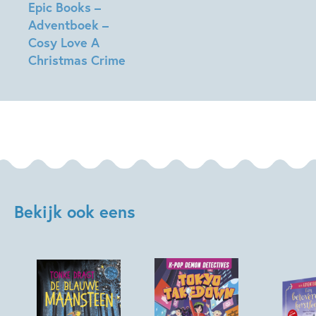
Epic Books –
Adventboek –
Cosy Love A
Christmas Crime
Anouk
Filippini,
Djohr
Guedra
Bekijk ook eens