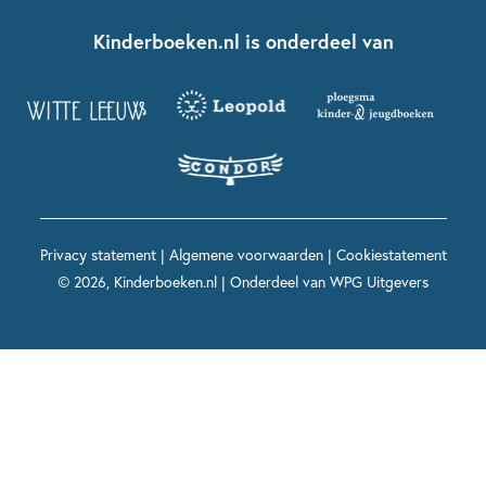
Boekentips 7 - 9 jaar
Fien en Teun
Nationale Voorleesdagen
Contact
Kinderboeken.nl is onderdeel van
Kinderboeken diversiteit
Boekentips 9 - 12 jaar
Kikker
Griffels en Penselen
Advies op maat
Grappige kinderboeken
Boekentips 12+ jaar
Spekkie en Sproet
Woutertje Pieterse Prijs
Nieuwsbrief
Spannende kinderboeken
Boekentips 15+ jaar
Mees Kees
Kinderboeken top 10
Alle boeken per onderwerp
Voor volwassenen
De regels van Floor
Prentenboeken top 10
Privacy statement
|
Algemene voorwaarden
|
Cookiestatement
Maxi & Helium
© 2026, Kinderboeken.nl | Onderdeel van
WPG Uitgevers
Voor het onderwijs
Alle kinderboekenpersonages