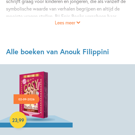
schrijft graag voor kinderen en jongeren, die als vanzelf de
symbolische waarde van verhalen begrijpen en altijd de
mooiste vragen stellen. Bij Epic Books verscheen haar
Lees meer
adventboek Cosy Love - A Christmas Crime.
Alle boeken van Anouk Filippini
02-09-2026
Paperback
23
,
99