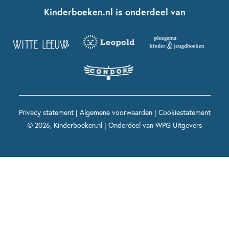
Nationale Voorleesdagen
Contact
Kinderboeken.nl is onderdeel van
Kinderboeken diversiteit
Boekentips 9 - 12 jaar
Kikker
Griffels en Penselen
Advies op maat
Grappige kinderboeken
Boekentips 12+ jaar
Spekkie en Sproet
Woutertje Pieterse Prijs
Nieuwsbrief
Spannende kinderboeken
Boekentips 15+ jaar
Mees Kees
Kinderboeken top 10
Alle boeken per onderwerp
Voor volwassenen
De regels van Floor
Prentenboeken top 10
Privacy statement
|
Algemene voorwaarden
|
Cookiestatement
Maxi & Helium
© 2026, Kinderboeken.nl | Onderdeel van
WPG Uitgevers
Voor het onderwijs
Alle kinderboekenpersonages