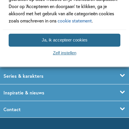
Door op ‘Accepteren en doorgaan’ te klikken, ga je
akkoord met het gebruik van alle categorieën cookies
zoals omschreven in ons
cookie statement
.
Ja, ik accepteer cookies
Kinderboeken
Voorleesboeken
Zelf instellen
Leeftijdspagina’s
Prentenboeken
Boekentips 0 - 1,5 jaar
Series & karakters
Peuterboeken
Boekentips 1,5 - 3 jaar
De Gorgels
Inspiratie & nieuws
Babyboeken
Boekentips 3 - 5 jaar
Dog Man
Kinderboekenweek
Contact
Sprookjesboeken
Boekentips 5 - 7 jaar
Dolfje Weerwolfje
Kinderjury
Over ons
Kinderboeken klassiekers
Boekentips 7 - 9 jaar
Fien en Teun