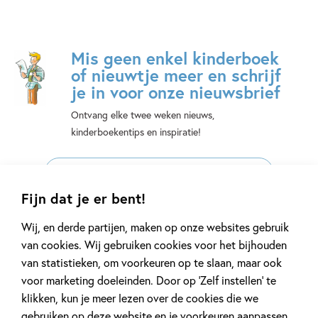
Mis geen enkel kinderboek
of nieuwtje meer en schrijf
je in voor onze nieuwsbrief
Ontvang elke twee weken nieuws,
kinderboekentips en inspiratie!
E-
mailadres
Fijn dat je er bent!
Naar inschrijven
Wij, en derde partijen, maken op onze websites gebruik
van cookies. Wij gebruiken cookies voor het bijhouden
Op onze nieuwsbrieven is het
WPG Privacy Statement
van toepassing.
van statistieken, om voorkeuren op te slaan, maar ook
voor marketing doeleinden. Door op ‘Zelf instellen’ te
klikken, kun je meer lezen over de cookies die we
Volg ons op social media
gebruiken op deze website en je voorkeuren aanpassen.