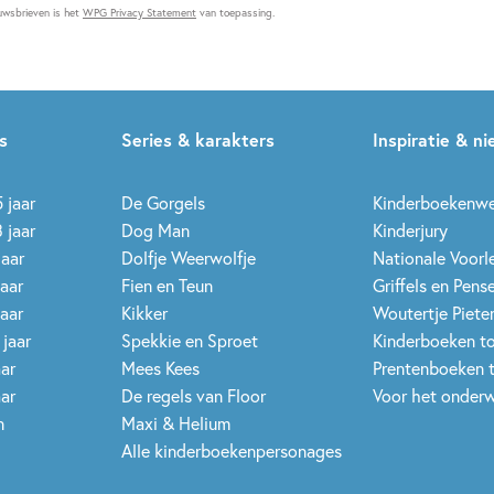
uwsbrieven is het
WPG Privacy Statement
van toepassing.
s
Series & karakters
Inspiratie & n
 jaar
De Gorgels
Kinderboekenw
 jaar
Dog Man
Kinderjury
jaar
Dolfje Weerwolfje
Nationale Voor
jaar
Fien en Teun
Griffels en Pens
jaar
Kikker
Woutertje Pieter
 jaar
Spekkie en Sproet
Kinderboeken t
aar
Mees Kees
Prentenboeken 
aar
De regels van Floor
Voor het onderw
n
Maxi & Helium
Alle kinderboekenpersonages