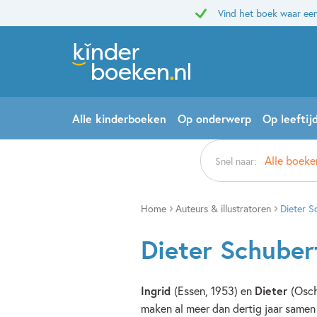
Vind het boek waar een
Alle kinderboeken
Op onderwerp
Op leeftij
Alle boeke
Snel naar:
Home
Auteurs & illustratoren
Dieter S
Dieter Schuber
Ingrid
(Essen, 1953) en
Dieter
(Osch
maken al meer dan dertig jaar samen