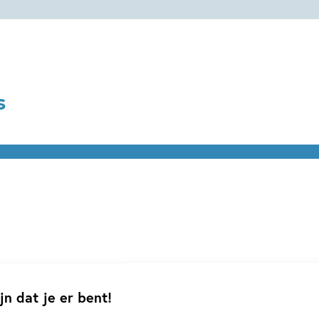
s
en
:
w York
jn dat je er bent!