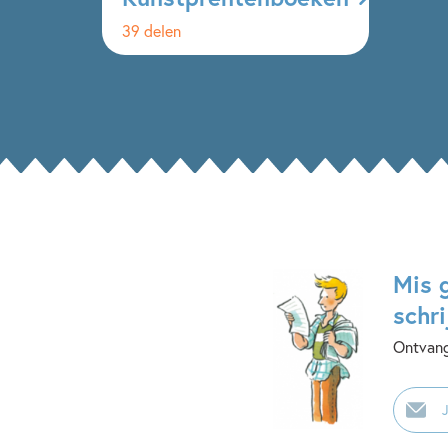
39 delen
Mis 
schri
Ontvang
E-
mailadr