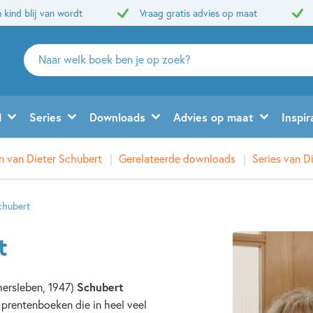
 kind blij van wordt
Vraag gratis advies op maat
Zoeken
naar
boeken,
auteurs
d
Series
Downloads
Advies op maat
Inspir
en
uitgevers
n van Dieter Schubert
Gerelateerde downloads
Series van D
chubert
t
ersleben, 1947)
Schubert
 prentenboeken die in heel veel