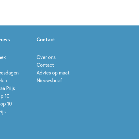
ieuws
Contact
eek
Over ons
Contact
leesdagen
Advies op maat
elen
Nieuwsbrief
se Prijs
op 10
top 10
ijs