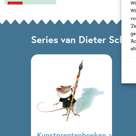
Wi
Wi
vo
‘Z
ge
Series van Dieter Schub
‘A
al
Kunstprentenboeken