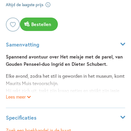
Altijd de laagste prijs
Bestellen
Samenvatting
Spannend avontuur over Het meisje met de parel, van
Gouden Penseel-duo Ingrid en Dieter Schubert.
Elke avond, zodra het stil is geworden in het museum, komt
Maurits Muis tevoorschijn.
Hij rekt zich uit, trekt zijn kraag netjes en strijkt zijn jasje
Lees meer
glad.
Hij is op weg naar zijn meisje met de parel. Niets houdt
hem weg van haar lieve glimlach: zelfs geen lekker eten en
Specificaties
mooie bloemen.
Maar waar is ze? Ze is weg!
Leeftijdsindicatie:
3 - 5 jaar
Zoek een boekhandel in de buurt