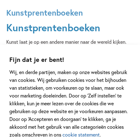
Kunstprentenboeken
Kunstprentenboeken
Kunst laat je op een andere manier naar de wereld kijken.
Van kunst geniet je met je hoofd en met je hart. Deze
boeken laten je de mooiste dingen ontdekken. Hoe een arm
Fijn dat je er bent!
weesmeisje de meest beroemde modeontwerpster ter
Wij, en derde partijen, maken op onze websites gebruik
wereld werd… Hoe je het geluid van een trein zichtbaar
van cookies. Wij gebruiken cookies voor het bijhouden
kunt maken… Hoe een muis door de tijd reist en Rembrandt
van statistieken, om voorkeuren op te slaan, maar ook
leert kennen… Hoe je een schilderij maakt voor je moeder
voor marketing doeleinden. Door op ‘Zelf instellen’ te
tussen de sterren… Reis door Hollandse landschappen en
klikken, kun je meer lezen over de cookies die we
de raadselachtige wereld vol gezichtsbedrog van Escher…
gebruiken op deze website en je voorkeuren aanpassen.
Geniet van kleur in de tuin van Monet en ga mee op
Door op ‘Accepteren en doorgaan’ te klikken, ga je
avontuur in de fantastische wereld van Jeroen Bosch…
akkoord met het gebruik van alle categorieën cookies
Lees de gekste weetjes over kleuren en laat je aanspoelen
zoals omschreven in ons
cookie statement
.
op een eiland… Breng midden in de oorlog sinaasappels