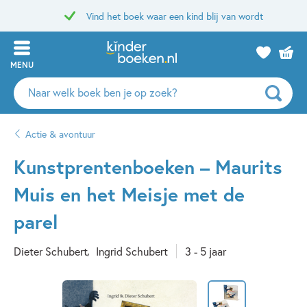
Vind het boek waar een kind blij van wordt
MENU
Zoeken
naar
boeken,
Actie & avontuur
auteurs
en
Kunstprentenboeken – Maurits
uitgevers
Muis en het Meisje met de
parel
Dieter Schubert
Ingrid Schubert
3 - 5 jaar