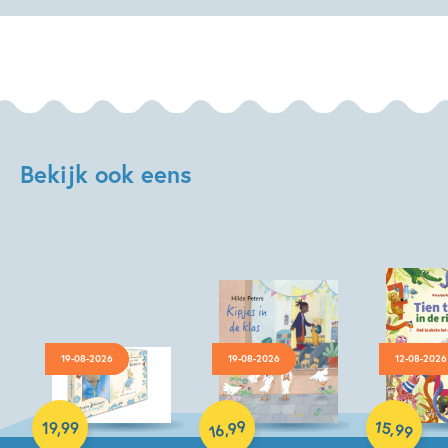
Bekijk ook eens
19-08-2026
19-08-2026
12-08-2026
Hardcover
Hardcover
Hardcover
99
15
,
,
19
,
99
99
16