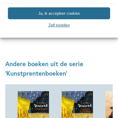
naar Mondriaan in New York… De verhalen in deze boeken
laten je niet meer los!
Ja, ik accepteer cookies
Zelf instellen
Lees verder
Andere boeken uit de serie
'Kunstprentenboeken'