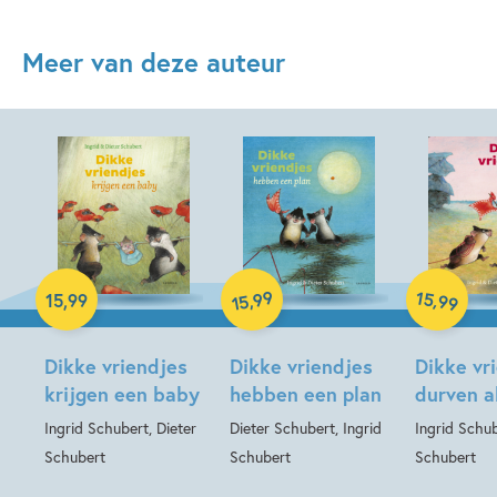
Meer van deze auteur
99
15
,
,
15
,
99
99
15
Hardcover
Hardcover
Hardcover
Dikke vriendjes
Dikke vriendjes
Dikke vr
krijgen een baby
hebben een plan
durven a
Ingrid Schubert, Dieter
Dieter Schubert, Ingrid
Ingrid Schub
Schubert
Schubert
Schubert