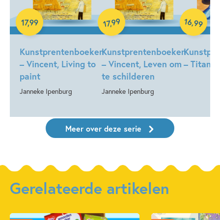
Hardcover
16
99
,
17
,
99
,
99
17
Hardcover
Hardcover
Kunstprentenboeken
Kunstprentenboeken
Kunstpr
– Vincent, Living to
– Vincent, Leven om
– Titanic
paint
te schilderen
Janneke Ipenburg
Janneke Ipenburg
Meer over deze serie
Gerelateerde artikelen