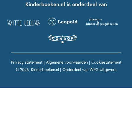
Contact
Kinderboeken.nl is onderdeel van
Kinderboeken diversiteit
Boekentips 9 - 12 jaar
Kikker
Griffels en Penselen
Advies op maat
Grappige kinderboeken
Boekentips 12+ jaar
Spekkie en Sproet
Woutertje Pieterse Prijs
Nieuwsbrief
Spannende kinderboeken
Boekentips 15+ jaar
Mees Kees
Kinderboeken top 10
Alle boeken per onderwerp
Voor volwassenen
De regels van Floor
Prentenboeken top 10
Privacy statement
|
Algemene voorwaarden
|
Cookiestatement
Maxi & Helium
© 2026, Kinderboeken.nl | Onderdeel van
WPG Uitgevers
Voor het onderwijs
Alle kinderboekenpersonages