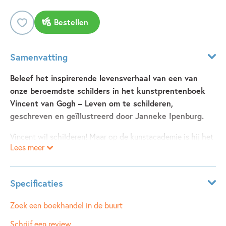
Bestellen
Samenvatting
Beleef het inspirerende levensverhaal van een van
onze beroemdste schilders in het kunstprentenboek
Vincent van Gogh – Leven om te schilderen,
geschreven en geïllustreerd door Janneke Ipenburg.
Vincent wil schilderen! Maar op de kunstacademie is hij het
Lees meer
vaak niet eens met zijn leraren. Daarom leert hij zichzelf
schilderen, met steun van zijn jongere broer Theo. De
broers schrijven elkaar hun hele leven brieven. Zo weten we
Specificaties
hoe Vincent zich ontwikkelde en hoe hij zich voelde. Hij
maakte bijna negenhonderd schilderijen en meer dan
Leeftijdsindicatie:
5 - 99 jaar
Zoek een boekhandel in de buurt
duizend tekeningen. Vlak voor zijn dood kreeg hij erkenning
ISBN:
9789025888664
Schrijf een review
en nu is Vincent van Gogh een van de bekendste