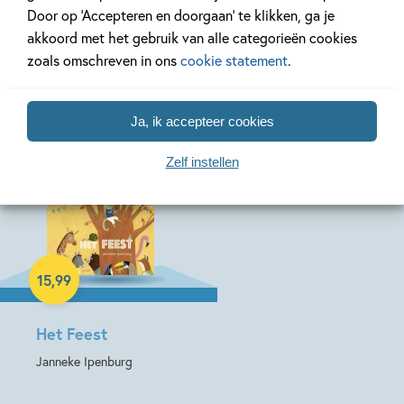
Door op ‘Accepteren en doorgaan’ te klikken, ga je
akkoord met het gebruik van alle categorieën cookies
zoals omschreven in ons
cookie statement
.
Meer van deze auteur
Ja, ik accepteer cookies
Zelf instellen
Hardcover
15
,
99
Het Feest
Janneke Ipenburg