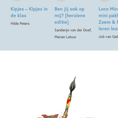
Kipjes – Kipjes in
Ben jij ook op
Loco Min
de klas
mij? [herziene
mini pak
editie]
Zoem & 
Hilde Peters
leren le
Sanderijn van der Doef,
Job van Gel
Marian Latour