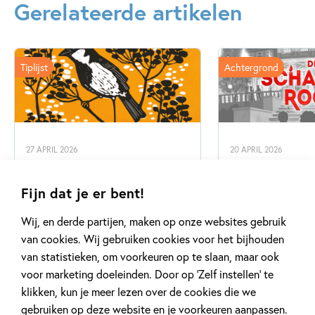
Gerelateerde artikelen
Tiplijst
Achtergrond
27 APRIL 2026
20 APRIL 2026
De mooiste cadeauboeken
Oplossing ‘De
voor Moederdag
puzzel!
Fijn dat je er bent!
Wij, en derde partijen, maken op onze websites gebruik
Lees meer
Lees meer
van cookies. Wij gebruiken cookies voor het bijhouden
van statistieken, om voorkeuren op te slaan, maar ook
voor marketing doeleinden. Door op ‘Zelf instellen’ te
klikken, kun je meer lezen over de cookies die we
Bekijk alle artikelen
gebruiken op deze website en je voorkeuren aanpassen.