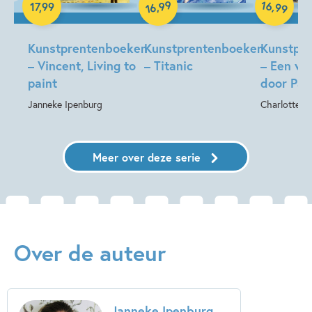
99
16
,
,
17
,
99
99
16
Hardcover
Hardcover
Kunstprentenboeken
Kunstprentenboeken
Kunstpr
– Vincent, Living to
– Titanic
– Een wa
paint
door Pari
Janneke Ipenburg
Charlotte D
Meer over deze serie
Over de auteur
Janneke Ipenburg