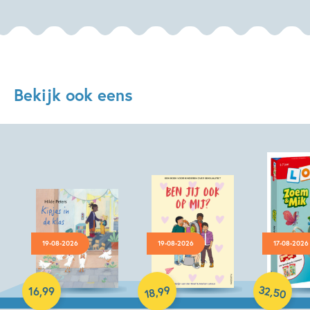
Bekijk ook eens
19-08-2026
19-08-2026
17-08-2026
Hardcover
Paperback
Hardcover
32
99
,
,
16
,
99
50
18