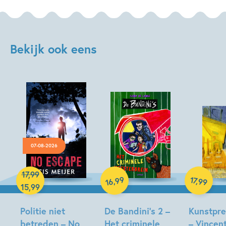
Bekijk ook eens
07-08-2026
Hardcover
Hardcover
17
,
99
Hardcover
99
17
,
,
99
16
15
,
99
Politie niet
De Bandini’s 2 –
Kunstpr
betreden – No
Het criminele
– Vincent