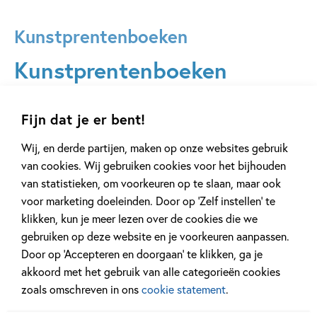
Kunstprentenboeken
Kunstprentenboeken
Kunst laat je op een andere manier naar de wereld kijken.
Fijn dat je er bent!
Van kunst geniet je met je hoofd en met je hart. Deze
boeken laten je de mooiste dingen ontdekken. Hoe een arm
Wij, en derde partijen, maken op onze websites gebruik
weesmeisje de meest beroemde modeontwerpster ter
van cookies. Wij gebruiken cookies voor het bijhouden
wereld werd… Hoe je het geluid van een trein zichtbaar
van statistieken, om voorkeuren op te slaan, maar ook
kunt maken… Hoe een muis door de tijd reist en Rembrandt
voor marketing doeleinden. Door op ‘Zelf instellen’ te
leert kennen… Hoe je een schilderij maakt voor je moeder
klikken, kun je meer lezen over de cookies die we
tussen de sterren… Reis door Hollandse landschappen en
gebruiken op deze website en je voorkeuren aanpassen.
de raadselachtige wereld vol gezichtsbedrog van Escher…
Door op ‘Accepteren en doorgaan’ te klikken, ga je
Geniet van kleur in de tuin van Monet en ga mee op
akkoord met het gebruik van alle categorieën cookies
avontuur in de fantastische wereld van Jeroen Bosch…
zoals omschreven in ons
cookie statement
.
Lees de gekste weetjes over kleuren en laat je aanspoelen
op een eiland… Breng midden in de oorlog sinaasappels