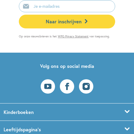
E-
mailadres
Naar inschrijven
Op onze nieuwsbrieven is het
WPG Privacy Statement
van toepassing.
Volg ons op social media
Kinderboeken
Voorleesboeken
Leeftijdspagina’s