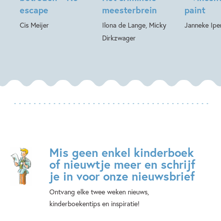
escape
meesterbrein
paint
Cis Meijer
Ilona de Lange, Micky
Janneke Ipe
Dirkzwager
Mis geen enkel kinderboek
of nieuwtje meer en schrijf
je in voor onze nieuwsbrief
Ontvang elke twee weken nieuws,
kinderboekentips en inspiratie!