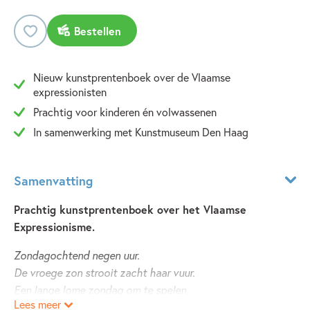
Bestellen
Nieuw kunstprentenboek over de Vlaamse
expressionisten
Prachtig voor kinderen én volwassenen
In samenwerking met Kunstmuseum Den Haag
Samenvatting
Prachtig kunstprentenboek over het Vlaamse
Expressionisme.
Zondagochtend negen uur.
De vroege zon strooit zacht haar vuur.
Een lange lome zondag om te spelen,
Lees meer
schilderen, bootjevaren, en nog veel meer