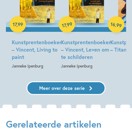
Hardcover
16
99
,
17
,
99
,
99
17
Hardcover
Hardcover
Kunstprentenboeken
Kunstprentenboeken
Kunstpr
– Vincent, Living to
– Vincent, Leven om
– Titanic
paint
te schilderen
Janneke Ipenburg
Janneke Ipenburg
Meer over deze serie
Gerelateerde artikelen