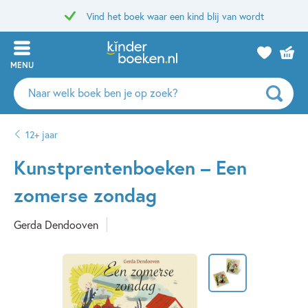
Vind het boek waar een kind blij van wordt
MENU
Zoeken
naar
boeken,
12+ jaar
auteurs
en
Kunstprentenboeken – Een
uitgevers
zomerse zondag
Gerda Dendooven