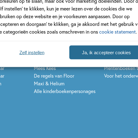
orkeuren op te slaan, maar ook voor marketing doeleinden. Door 
s
Series & karakters
Inspiratie & n
elf instellen’ te klikken, kun je meer lezen over de cookies die we
bruiken op deze website en je voorkeuren aanpassen. Door op
 jaar
De Gorgels
Kinderboekenw
ccepteren en doorgaan’ te klikken, ga je akkoord met het gebruik 
 jaar
Dog Man
Kinderjury
le categorieën cookies zoals omschreven in ons
cookie statement
.
jaar
Dolfje Weerwolfje
Nationale Voor
jaar
Fien en Teun
Griffels en Pens
jaar
Kikker
Woutertje Pieter
Zelf instellen
Ja, ik accepteer cookies
 jaar
Spekkie en Sproet
Kinderboeken t
aar
Mees Kees
Prentenboeken 
aar
De regels van Floor
Voor het onderw
n
Maxi & Helium
Alle kinderboekenpersonages