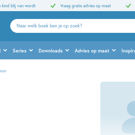
 kind blij van wordt
Vraag gratis advies op maat
Zoeken
naar
boeken,
auteurs
d
Series
Downloads
Advies op maat
Inspir
en
uitgevers
loor