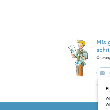
Mis 
schri
Ontvang
E-
mailadr
Op onze nie
Fi
Wi
Wi