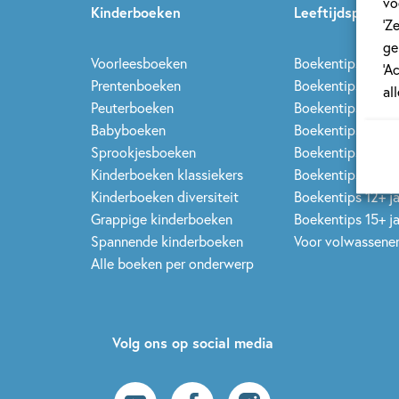
vo
Kinderboeken
Leeftijdspagina’
‘Z
ge
Voorleesboeken
Boekentips 0 - 1,5
‘A
Prentenboeken
Boekentips 1,5 - 3
al
Peuterboeken
Boekentips 3 - 5 
Babyboeken
Boekentips 5 - 7 
Sprookjesboeken
Boekentips 7 - 9 
Kinderboeken klassiekers
Boekentips 9 - 12
Kinderboeken diversiteit
Boekentips 12+ j
Grappige kinderboeken
Boekentips 15+ j
Spannende kinderboeken
Voor volwassene
Alle boeken per onderwerp
Volg ons op social media