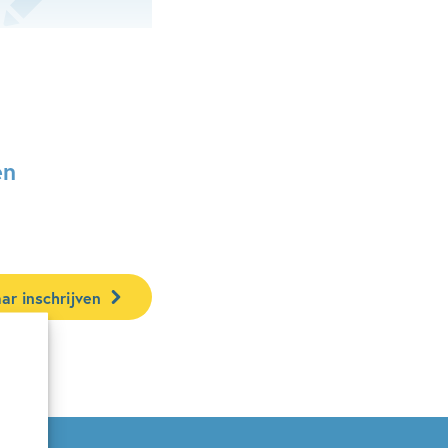
en
ar inschrijven