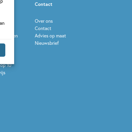
op
ieuws
Contact
eek
Over ons
van
Contact
leesdagen
Advies op maat
elen
Nieuwsbrief
se Prijs
op 10
top 10
ijs