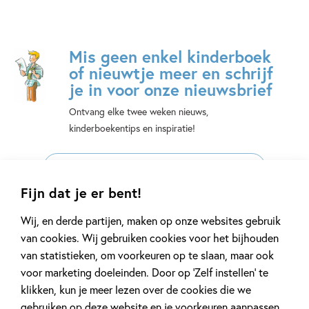
Mis geen enkel kinderboek
of nieuwtje meer en schrijf
je in voor onze nieuwsbrief
Ontvang elke twee weken nieuws,
kinderboekentips en inspiratie!
E-
mailadres
Fijn dat je er bent!
Naar inschrijven
Wij, en derde partijen, maken op onze websites gebruik
van cookies. Wij gebruiken cookies voor het bijhouden
Op onze nieuwsbrieven is het
WPG Privacy Statement
van toepassing.
van statistieken, om voorkeuren op te slaan, maar ook
voor marketing doeleinden. Door op ‘Zelf instellen’ te
klikken, kun je meer lezen over de cookies die we
Volg ons op social media
gebruiken op deze website en je voorkeuren aanpassen.