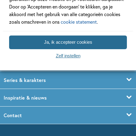
Door op ‘Accepteren en doorgaan’ te klikken, ga je
akkoord met het gebruik van alle categorieën cookies
zoals omschreven in ons
cookie statement
.
Ja, ik accepteer cookies
Kinderboeken
Voorleesboeken
Zelf instellen
Leeftijdspagina’s
Prentenboeken
Boekentips 0 - 1,5 jaar
Series & karakters
Peuterboeken
Boekentips 1,5 - 3 jaar
De Gorgels
Inspiratie & nieuws
Babyboeken
Boekentips 3 - 5 jaar
Dog Man
Kinderboekenweek
Contact
Sprookjesboeken
Boekentips 5 - 7 jaar
Dolfje Weerwolfje
Kinderjury
Over ons
Kinderboeken klassiekers
Boekentips 7 - 9 jaar
Fien en Teun