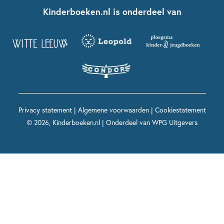
Nationale Voorleesdagen
Contact
Kinderboeken.nl is onderdeel van
Kinderboeken diversiteit
Boekentips 9 - 12 jaar
Kikker
Griffels en Penselen
Advies op maat
Grappige kinderboeken
Boekentips 12+ jaar
Spekkie en Sproet
Woutertje Pieterse Prijs
Nieuwsbrief
Spannende kinderboeken
Boekentips 15+ jaar
Mees Kees
Kinderboeken top 10
Alle boeken per onderwerp
Voor volwassenen
De regels van Floor
Prentenboeken top 10
Privacy statement
|
Algemene voorwaarden
|
Cookiestatement
Maxi & Helium
© 2026, Kinderboeken.nl | Onderdeel van
WPG Uitgevers
Voor het onderwijs
Alle kinderboekenpersonages