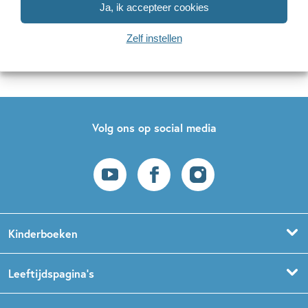
Ja, ik accepteer cookies
Naar inschrijven
Zelf instellen
Op onze nieuwsbrieven is het
WPG Privacy Statement
van toepassing.
Volg ons op social media
Kinderboeken
Voorleesboeken
Leeftijdspagina’s
Prentenboeken
Boekentips 0 - 1,5 jaar