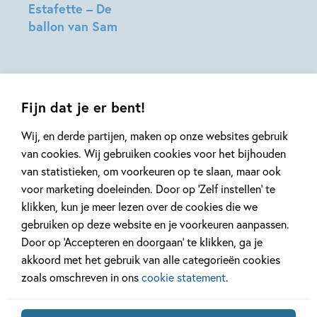
Estafette – De
ballon van Sam
Joke
Reijnders,
Sandra
Klaassen
Fijn dat je er bent!
Wij, en derde partijen, maken op onze websites gebruik
van cookies. Wij gebruiken cookies voor het bijhouden
van statistieken, om voorkeuren op te slaan, maar ook
voor marketing doeleinden. Door op ‘Zelf instellen’ te
Mis geen enkel kinderboek
klikken, kun je meer lezen over de cookies die we
of nieuwtje meer en schrijf
gebruiken op deze website en je voorkeuren aanpassen.
je in voor onze nieuwsbrief
Door op ‘Accepteren en doorgaan’ te klikken, ga je
Ontvang elke twee weken nieuws,
akkoord met het gebruik van alle categorieën cookies
kinderboekentips en inspiratie!
zoals omschreven in ons
cookie statement
.
E-
mailadres