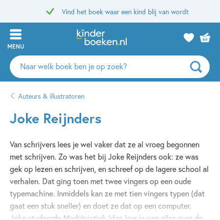
Vind het boek waar een kind blij van wordt
MENU
Zoeken
naar
boeken,
Auteurs & illustratoren
auteurs
en
Joke Reijnders
uitgevers
Van schrijvers lees je wel vaker dat ze al vroeg begonnen
met schrijven. Zo was het bij Joke Reijnders ook: ze was
gek op lezen en schrijven, en schreef op de lagere school al
verhalen. Dat ging toen met twee vingers op een oude
typemachine. Inmiddels kan ze met tien vingers typen (dat
gaat een stuk sneller) en doet ze dat op een computer.
Joke studeerde Mediëvistiek (dan leer je van alles over de