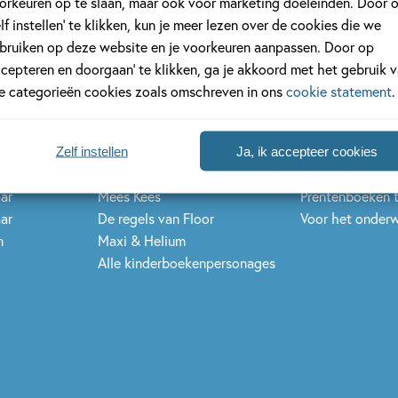
orkeuren op te slaan, maar ook voor marketing doeleinden. Door 
s
Series & karakters
Inspiratie & n
elf instellen’ te klikken, kun je meer lezen over de cookies die we
bruiken op deze website en je voorkeuren aanpassen. Door op
 jaar
De Gorgels
Kinderboekenw
ccepteren en doorgaan’ te klikken, ga je akkoord met het gebruik 
 jaar
Dog Man
Kinderjury
le categorieën cookies zoals omschreven in ons
cookie statement
.
jaar
Dolfje Weerwolfje
Nationale Voor
jaar
Fien en Teun
Griffels en Pens
jaar
Kikker
Woutertje Pieter
Zelf instellen
Ja, ik accepteer cookies
 jaar
Spekkie en Sproet
Kinderboeken t
aar
Mees Kees
Prentenboeken 
aar
De regels van Floor
Voor het onderw
n
Maxi & Helium
Alle kinderboekenpersonages