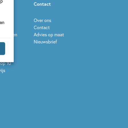
op
ieuws
Contact
eek
Over ons
van
Contact
leesdagen
Advies op maat
elen
Nieuwsbrief
se Prijs
op 10
top 10
ijs