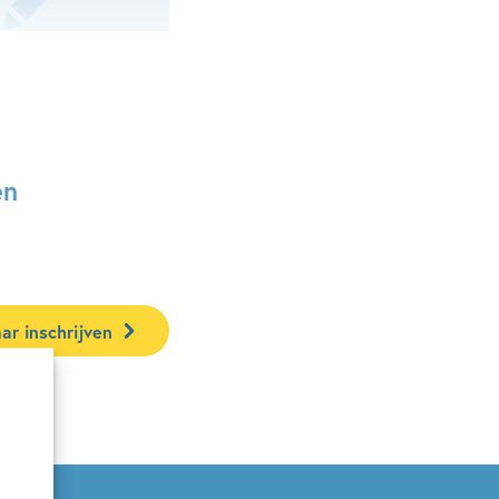
en
ar inschrijven