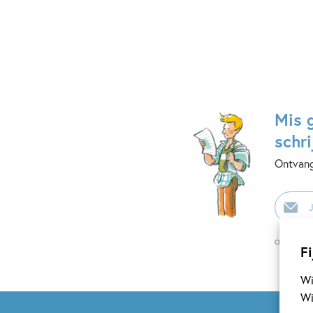
Mis 
schri
Ontvang
E-
mailadr
Op onze nie
Fi
Wi
Wi