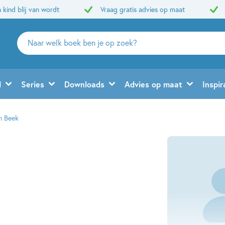
 kind blij van wordt
Vraag gratis advies op maat
Zoeken
naar
boeken,
auteurs
d
Series
Downloads
Advies op maat
Inspir
en
uitgevers
n Beek