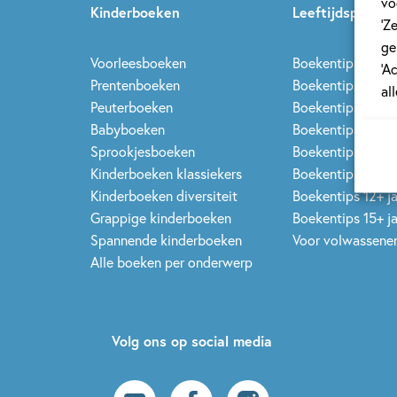
vo
Kinderboeken
Leeftijdspagina’
‘Z
ge
Voorleesboeken
Boekentips 0 - 1,5
‘A
Prentenboeken
Boekentips 1,5 - 3
al
Peuterboeken
Boekentips 3 - 5 
Babyboeken
Boekentips 5 - 7 
Sprookjesboeken
Boekentips 7 - 9 
Kinderboeken klassiekers
Boekentips 9 - 12
Kinderboeken diversiteit
Boekentips 12+ j
Grappige kinderboeken
Boekentips 15+ j
Spannende kinderboeken
Voor volwassene
Alle boeken per onderwerp
Volg ons op social media