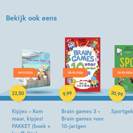
Bekijk ook eens
04-11-2026
28-10-2026
28-10-2026
Hardcover
Paperback
Hardcover
20
99
,
22
,
50
99
,
9
Kipjes – Kom
Brain games 3 –
Sportge
maar, kipjes!
Brain games voor
René
PAKKET (boek +
10-jarigen
Foolen,