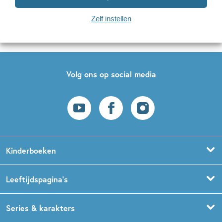
Naar inschrijven
Zelf instellen
Op onze nieuwsbrieven is het
WPG Privacy Statement
van toepassing.
Volg ons op social media
Kinderboeken
Voorleesboeken
Leeftijdspagina’s
Prentenboeken
Boekentips 0 - 1,5 jaar
Series & karakters
Peuterboeken
Boekentips 1,5 - 3 jaar