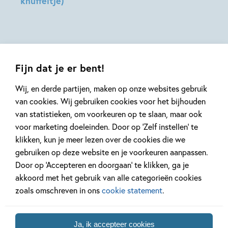
knuffeltje)
Gareth
Roelof
Hilde
Moore
Wijtsma
Peters
Fijn dat je er bent!
Wij, en derde partijen, maken op onze websites gebruik
van cookies. Wij gebruiken cookies voor het bijhouden
van statistieken, om voorkeuren op te slaan, maar ook
Mis geen enkel kinderboek
voor marketing doeleinden. Door op ‘Zelf instellen’ te
of nieuwtje meer en schrijf
klikken, kun je meer lezen over de cookies die we
je in voor onze nieuwsbrief
gebruiken op deze website en je voorkeuren aanpassen.
Ontvang elke twee weken nieuws,
Door op ‘Accepteren en doorgaan’ te klikken, ga je
kinderboekentips en inspiratie!
akkoord met het gebruik van alle categorieën cookies
zoals omschreven in ons
cookie statement
.
E-
mailadres
Ja, ik accepteer cookies