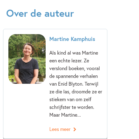
12+ jaar
15+ jaar
Detective & thrillers
Over de auteur
Spanning
Spanning & griezelen
Martine Kamphuis
Martine Kamphuis
Als kind al was Martine
een echte lezer. Ze
verslond boeken, vooral
de spannende verhalen
van Enid Blyton. Terwijl
ze die las, droomde ze er
stiekem van om zelf
schrijfster te worden.
Maar Martine...
Lees meer