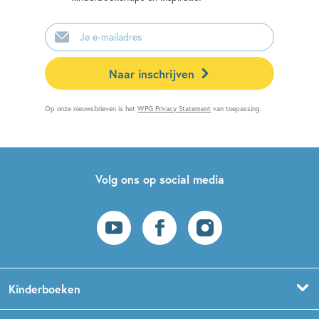
E-
mailadres
Naar inschrijven
Op onze nieuwsbrieven is het
WPG Privacy Statement
van toepassing.
Volg ons op social media
Kinderboeken
Voorleesboeken