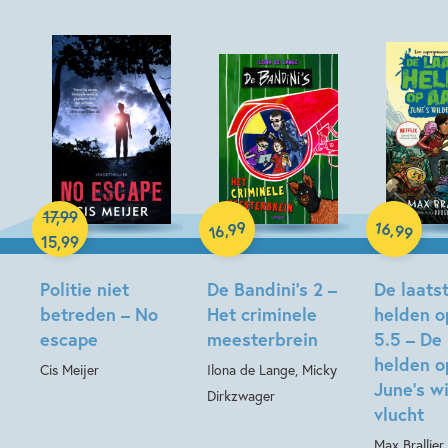
Hardcover
17
,
99
Hardcover
99
16
,
,
99
16
15
,
99
Hardcover
Politie niet
De Bandini’s 2 –
De laats
betreden – No
Het criminele
helden o
escape
meesterbrein
5.5 – De 
helden o
Cis Meijer
Ilona de Lange, Micky
June’s w
Dirkzwager
vlucht
Max Brallier