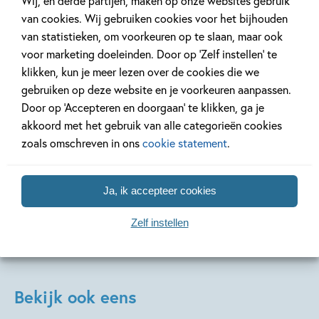
Wij, en derde partijen, maken op onze websites gebruik
Paperback
van cookies. Wij gebruiken cookies voor het bijhouden
Hardcover
99
7
,
99
,
15
,
99
15
van statistieken, om voorkeuren op te slaan, maar ook
voor marketing doeleinden. Door op ‘Zelf instellen’ te
Het raadsel van
Dit mag niemand
Drie is t
klikken, kun je meer lezen over de cookies die we
de verdwenen
weten
gebruiken op deze website en je voorkeuren aanpassen.
Martine Kam
ring
Door op ‘Accepteren en doorgaan’ te klikken, ga je
Martine Kamphuis
akkoord met het gebruik van alle categorieën cookies
Martine Kamphuis, Jade
zoals omschreven in ons
cookie statement
.
van der Zalm
Ja, ik accepteer cookies
Zelf instellen
Bekijk ook eens