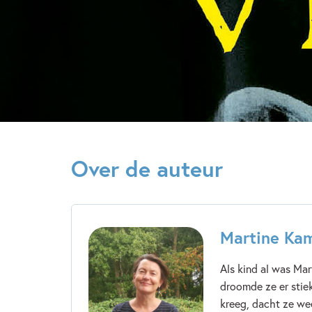
Over de auteur
Martine Ka
Als kind al was Mar
droomde ze er stiek
kreeg, dacht ze we