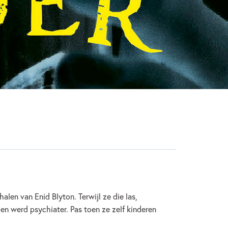
2022
tective & thrillers
Spanning
tine Kamphuis
alen van Enid Blyton. Terwijl ze die las,
en werd psychiater. Pas toen ze zelf kinderen