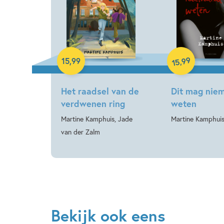
Paperback
Hardcover
99
,
15
,
99
15
Het raadsel van de
Dit mag nie
verdwenen ring
weten
Martine Kamphuis, Jade
Martine Kamphui
van der Zalm
Bekijk ook eens