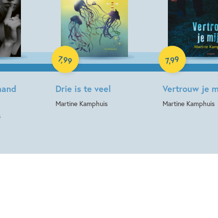
E-book
E-book
7
99
,
99
,
7
mand
Drie is te veel
Vertrouw je m
Martine Kamphuis
Martine Kamphuis
s