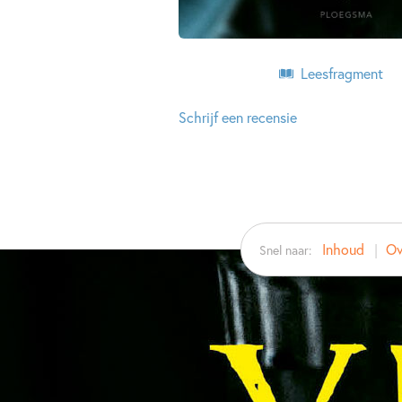
Leesfragment
Schrijf een recensie
Inhoud
Ov
Snel naar: