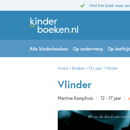
Vind het boek waar een
Alle kinderboeken
Op onderwerp
Op leeftij
Home
Boeken
12+ jaar
Vlinder
Vlinder
Martine Kamphuis
12 - 17 jaar