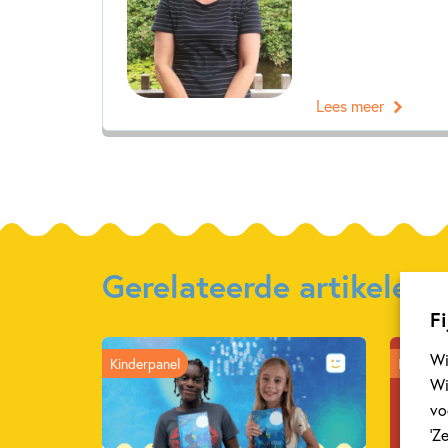
Lees meer
Gerelateerde artikelen
Fi
Wi
Kinderpanel
Intervie
Wi
vo
‘Z