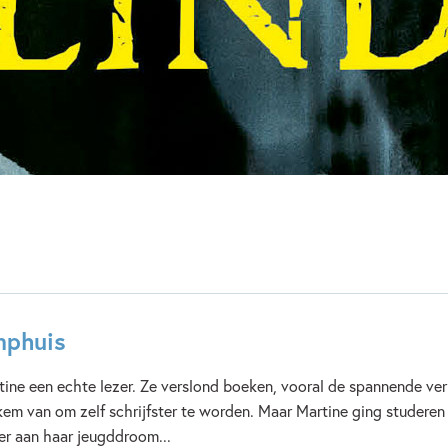
Verschijningsdatum:
01-06-
Kenmerken van e-book
12+ jaar
15+ jaar
De
Spanning & griezelen
Mar
mphuis
tine een echte lezer. Ze verslond boeken, vooral de spannende verh
em van om zelf schrijfster te worden. Maar Martine ging studeren 
er aan haar jeugddroom...