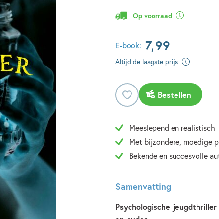
Op voorraad
7
,
99
E-book:
Altijd de laagste prijs
Bestellen
Meeslepend en realistisch
Met bijzondere, moedige 
Bekende en succesvolle au
Samenvatting
Psychologische jeugdthriller 
en ouder.