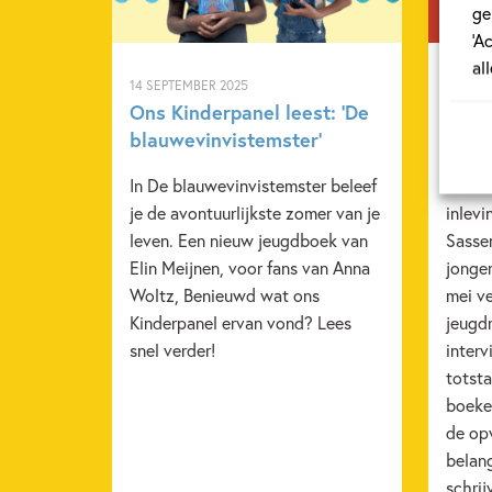
ge
‘A
al
14 SEPTEMBER 2025
14 MEI 
Ons Kinderpanel leest: ‘De
Inte
blauwevinvistemster’
over 
In De blauwevinvistemster beleef
Met s
je de avontuurlijkste zomer van je
inlev
leven. Een nieuw jeugdboek van
Sasse
Elin Meijnen, voor fans van Anna
jonger
Woltz, Benieuwd wat ons
mei v
Kinderpanel ervan vond? Lees
jeugd
snel verder!
interv
totst
boeken
de opv
belang
schrij