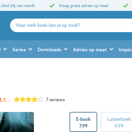
 kind blij van wordt
Vraag gratis advies op maat
Zoeken
naar
boeken,
auteurs
d
Series
Downloads
Advies op maat
Inspir
en
uitgevers
4.1
7 reviews
/5
E-book
Luisterboek
7
,
99
9
,
99