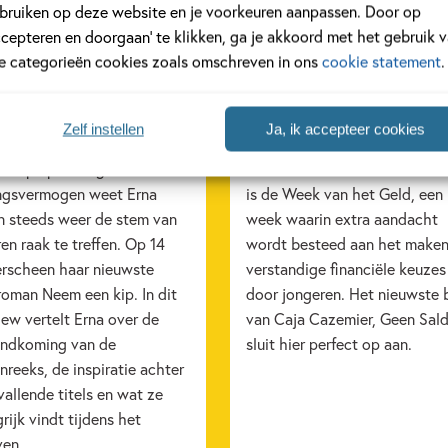
bruiken op deze website en je voorkeuren aanpassen. Door op
ccepteren en doorgaan’ te klikken, ga je akkoord met het gebruik 
le categorieën cookies zoals omschreven in ons
cookie statement
.
2025
12 MAART 2025
rview met Erna Sassen
Ben jij al klaar voor de
‘Neem een kip’
Week van het Geld?
Zelf instellen
Ja, ik accepteer cookies
cherpe pen en groot
Van 24 maart tot en met 28 m
ingsvermogen weet Erna
is de Week van het Geld, een
n steeds weer de stem van
week waarin extra aandacht
en raak te treffen. Op 14
wordt besteed aan het maken
erscheen haar nieuwste
verstandige financiële keuzes
roman Neem een kip. In dit
door jongeren. Het nieuwste
iew vertelt Erna over de
van Caja Cazemier, Geen Sald
andkoming van de
sluit hier perfect op aan.
reeks, de inspiratie achter
allende titels en wat ze
rijk vindt tijdens het
ven.