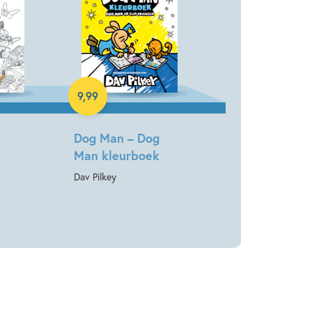
Paperback
9
,
99
Dog Man – Dog
Man kleurboek
Dav Pilkey