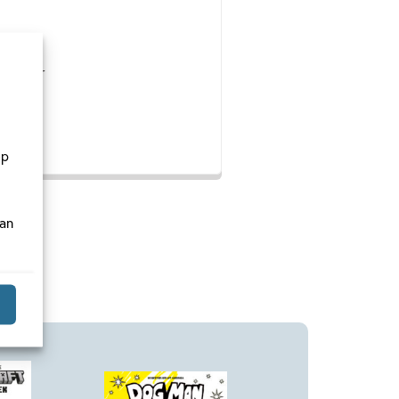
k papier
op
van