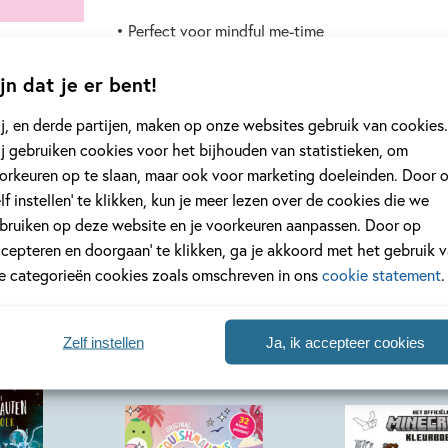
• Perfect voor mindful me-time
• Met inkleurtips en anti-doordrukpagina
• 64 kleurplaten, enkelzijdig gedrukt op extra di
jn dat je er bent!
j, en derde partijen, maken op onze websites gebruik van cookies.
Bekijk dit boek
Bestellen
j gebruiken cookies voor het bijhouden van statistieken, om
orkeuren op te slaan, maar ook voor marketing doeleinden. Door 
elf instellen’ te klikken, kun je meer lezen over de cookies die we
bruiken op deze website en je voorkeuren aanpassen. Door op
ccepteren en doorgaan’ te klikken, ga je akkoord met het gebruik 
le categorieën cookies zoals omschreven in ons
cookie statement
.
Zelf instellen
Ja, ik accepteer cookies