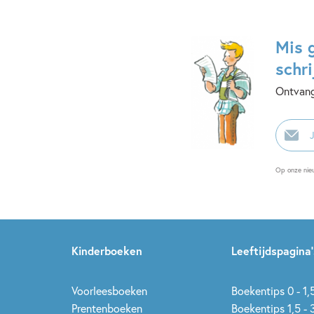
Mis 
schri
Ontvang
E-
mailadr
Op onze nie
Kinderboeken
Leeftijdspagina’
Voorleesboeken
Boekentips 0 - 1,5
Prentenboeken
Boekentips 1,5 - 3