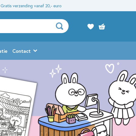
Gratis verzending vanaf 20,- euro
atie
Contact