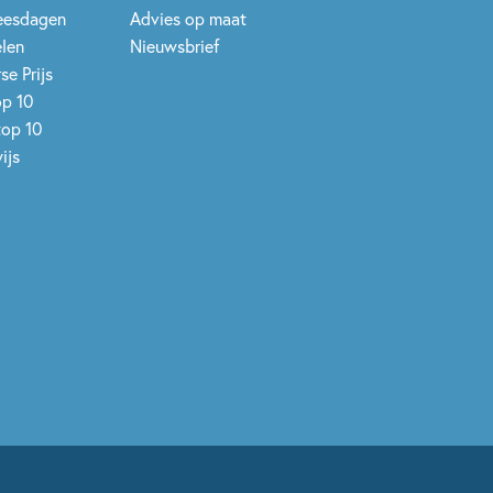
leesdagen
Advies op maat
elen
Nieuwsbrief
se Prijs
op 10
top 10
ijs