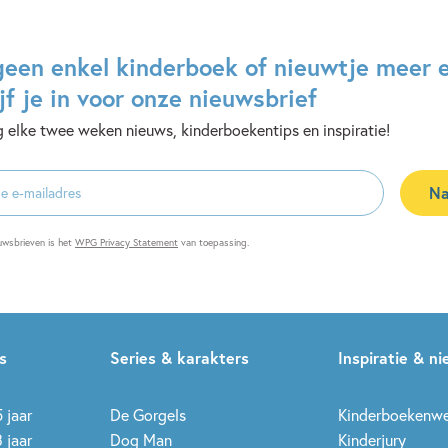
geen enkel kinderboek of nieuwtje meer 
jf je in voor onze nieuwsbrief
 elke twee weken nieuws, kinderboekentips en inspiratie!
Na
es
uwsbrieven is het
WPG Privacy Statement
van toepassing.
s
Series & karakters
Inspiratie & n
 jaar
De Gorgels
Kinderboekenw
 jaar
Dog Man
Kinderjury