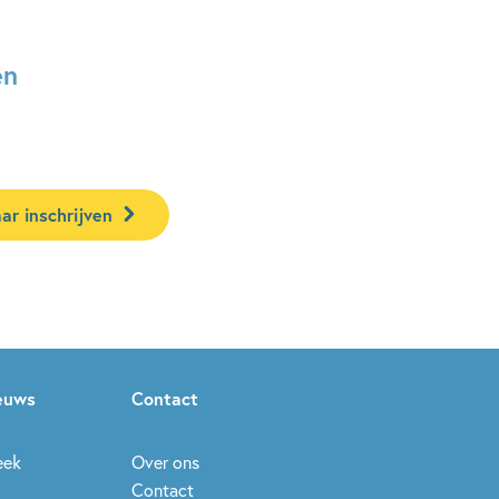
en
ar inschrijven
ieuws
Contact
eek
Over ons
Contact