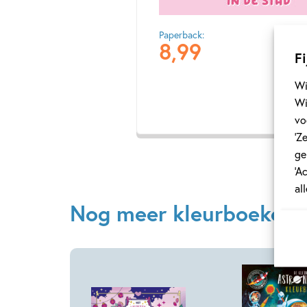
Paperback:
8
,
99
Fi
Wi
Wi
vo
‘Z
ge
‘A
al
Nog meer kleurboeken!