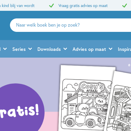
 kind blij van wordt
Vraag gratis advies op maat
Zoeken
naar
boeken,
auteurs
d
Series
Downloads
Advies op maat
Inspir
en
uitgevers