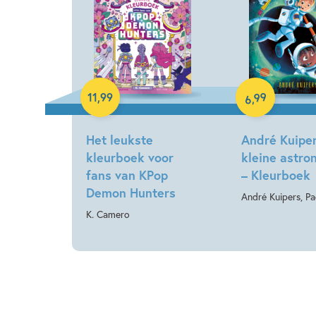
Paperback
Paperback
99
11
,
99
,
6
Het leukste
André Kuiper
kleurboek voor
kleine astro
fans van KPop
– Kleurboek
Demon Hunters
André Kuipers, Pa
K. Camero