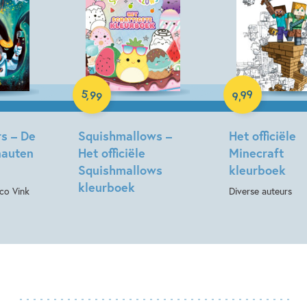
Paperback
Paperback
5
99
,
99
,
9
s – De
Squishmallows –
Het officiële
nauten
Het officiële
Minecraft
Squishmallows
kleurboek
kleurboek
co Vink
Diverse auteurs