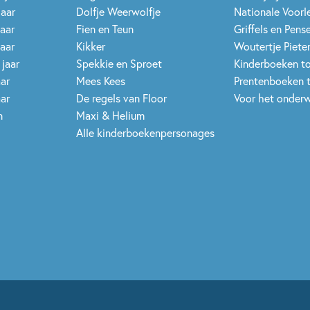
jaar
Dolfje Weerwolfje
Nationale Voor
jaar
Fien en Teun
Griffels en Pens
jaar
Kikker
Woutertje Pieter
 jaar
Spekkie en Sproet
Kinderboeken t
aar
Mees Kees
Prentenboeken 
aar
De regels van Floor
Voor het onderw
n
Maxi & Helium
Alle kinderboekenpersonages