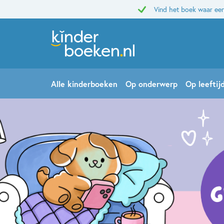
Vind het boek waar een
Alle kinderboeken
Op onderwerp
Op leeftij