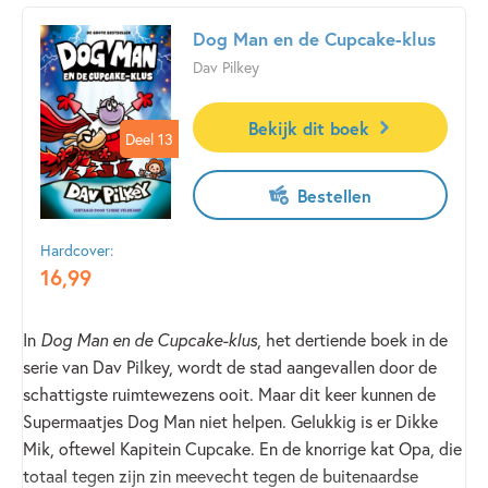
Dog Man en de Cupcake-klus
Dav Pilkey
Bekijk dit boek
Deel 13
Deel 13
Bestellen
Hardcover:
16
,
99
In
Dog Man en de Cupcake-klus
, het dertiende boek in de
serie van Dav Pilkey, wordt de stad aangevallen door de
schattigste ruimtewezens ooit. Maar dit keer kunnen de
Supermaatjes Dog Man niet helpen. Gelukkig is er Dikke
Mik, oftewel Kapitein Cupcake. En de knorrige kat Opa, die
totaal tegen zijn zin meevecht tegen de buitenaardse