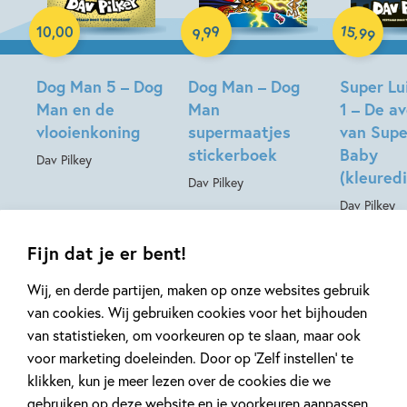
Paperback
Paperback
15
99
,
10
,
00
99
,
9
Hardcover
Dog Man 5 – Dog
Dog Man – Dog
Super Lu
Man en de
Man
1 – De a
vlooienkoning
supermaatjes
van Supe
stickerboek
Baby
Dav Pilkey
(kleuredi
Dav Pilkey
Dav Pilkey
Fijn dat je er bent!
Wij, en derde partijen, maken op onze websites gebruik
van cookies. Wij gebruiken cookies voor het bijhouden
van statistieken, om voorkeuren op te slaan, maar ook
voor marketing doeleinden. Door op ‘Zelf instellen’ te
Gerelateerde artikelen
klikken, kun je meer lezen over de cookies die we
gebruiken op deze website en je voorkeuren aanpassen.