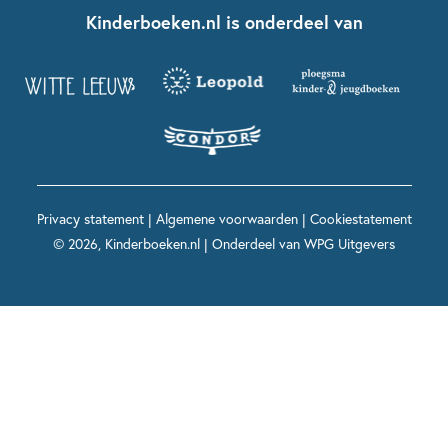
Nationale Voorleesdagen
Contact
Kinderboeken.nl is onderdeel van
Kinderboeken diversiteit
Boekentips 9 - 12 jaar
Kikker
Griffels en Penselen
Advies op maat
Grappige kinderboeken
Boekentips 12+ jaar
Spekkie en Sproet
Woutertje Pieterse Prijs
Nieuwsbrief
Spannende kinderboeken
Boekentips 15+ jaar
Mees Kees
Kinderboeken top 10
Alle boeken per onderwerp
Voor volwassenen
De regels van Floor
Prentenboeken top 10
Privacy statement
|
Algemene voorwaarden
|
Cookiestatement
Maxi & Helium
© 2026, Kinderboeken.nl | Onderdeel van
WPG Uitgevers
Voor het onderwijs
Alle kinderboekenpersonages