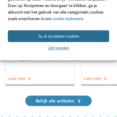
Door op ‘Accepteren en doorgaan’ te klikken, ga je
akkoord met het gebruik van alle categorieën cookies
Winactie
Prijzen & nominaties
zoals omschreven in ons
cookie statement
.
Ja, ik accepteer cookies
15 JULI 2026
14 JUNI 2026
Zelf instellen
Winactie: Dog Man-
Gouden boek 
zomerpakket!
Man!
Lees meer
Lees meer
Bekijk alle artikelen