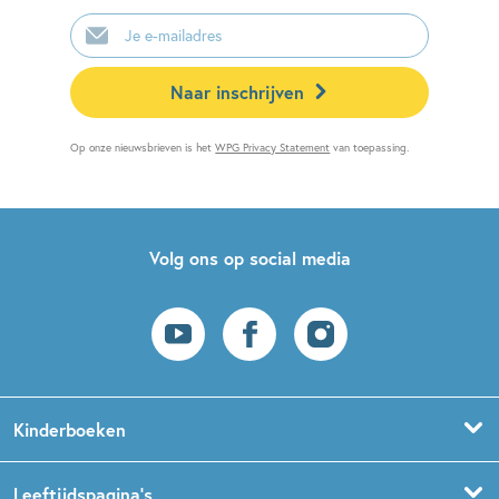
E-
mailadres
Naar inschrijven
Op onze nieuwsbrieven is het
WPG Privacy Statement
van toepassing.
Volg ons op social media
Kinderboeken
Voorleesboeken
Leeftijdspagina’s