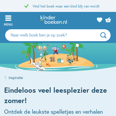
Vind het boek waar een kind blij van wordt
MENU
Zoeken
naar
boeken,
auteurs
en
uitgevers
Inspiratie
Eindeloos veel leesplezier deze
zomer!
Ontdek de leukste spelletjes en verhalen