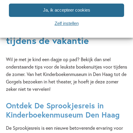
zwembad, of thuis op de bank!
maakt niet uit hoe oud je kind is. Bovendien is
voorlezen ook goed voor het oefenen met
Ja, ik accepteer cookies
concentratie, de ontwikkeling van taalinzicht en het
vergroten van de fantasie!
Zelf instellen
7x zomerse uitjes voor
tijdens de vakantie
Wil je met je kind een dagje op pad? Bekijk dan snel
onderstaande tips voor de leukste boekenuitjes voor tijdens
de zomer. Van het Kinderboekenmuseum in Den Haag tot de
Gorgels bezoeken in het theater, je hoeft je deze zomer
zeker niet te vervelen!
Ontdek De Sprookjesreis in
Kinderboekenmuseum Den Haag
De Sprookjesreis is een nieuwe betoverende ervaring voor