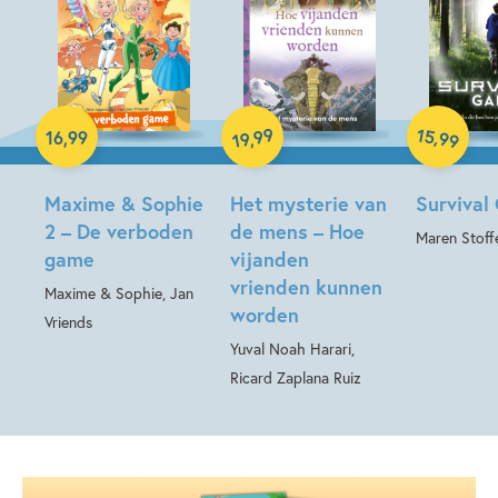
Hardcover
Hardcover
15
99
,
16
,
99
,
99
19
Hardcover
Maxime & Sophie
Het mysterie van
Survival
2 – De verboden
de mens – Hoe
Maren Stoff
game
vijanden
vrienden kunnen
Maxime & Sophie, Jan
worden
Vriends
Yuval Noah Harari,
Ricard Zaplana Ruiz