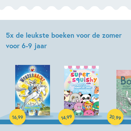
5x de leukste boeken voor de zomer
voor 6-9 jaar
20
99
,
Hardcover
,
16
,
99
99
14
Hardcover
Hardcover