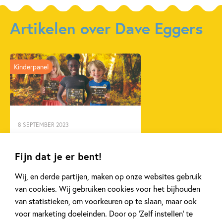
Harris
Artikelen over Dave Eggers
Kinderpanel
8 SEPTEMBER 2023
Ons Kinderpanel leest ‘De
Ogen en het Onmogelijke’
Fijn dat je er bent!
Wij, en derde partijen, maken op onze websites gebruik
Lees meer
van cookies. Wij gebruiken cookies voor het bijhouden
van statistieken, om voorkeuren op te slaan, maar ook
voor marketing doeleinden. Door op ‘Zelf instellen’ te