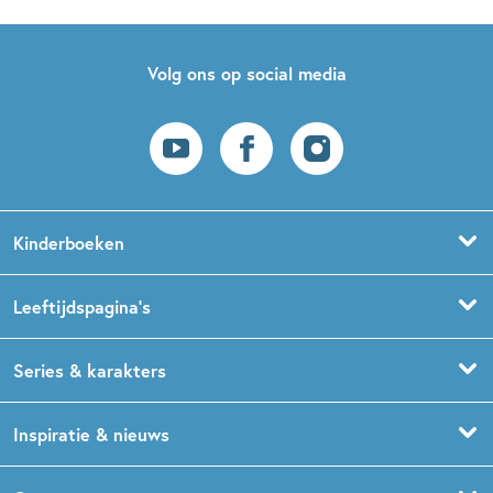
Volg ons op social media
Kinderboeken
Voorleesboeken
Leeftijdspagina’s
Prentenboeken
Boekentips 0 - 1,5 jaar
Series & karakters
Peuterboeken
Boekentips 1,5 - 3 jaar
De Gorgels
Inspiratie & nieuws
Babyboeken
Boekentips 3 - 5 jaar
Dog Man
Kinderboekenweek