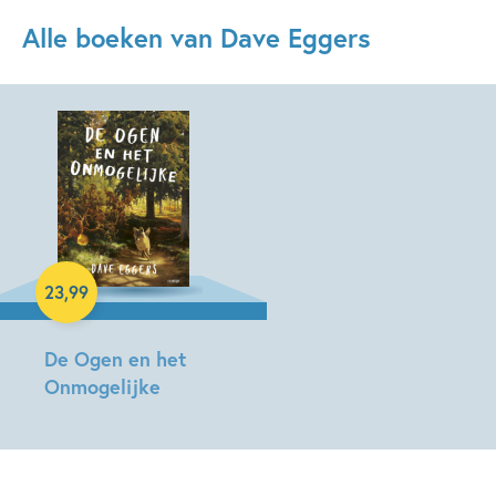
Alle boeken van Dave Eggers
Hardcover
23
,
99
De Ogen en het
Onmogelijke
Dave
Eggers,
Shawn