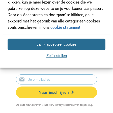
klikken, kun je meer lezen over de cookies die we
gebruiken op deze website en je voorkeuren aanpassen.
Door op ‘Accepteren en doorgaan’ te klikken, ga je
akkoord met het gebruik van alle categorieën cookies
zoals omschreven in ons
cookie statement
.
Mis geen enkel kinderboek
of nieuwtje meer en schrijf
Ja, ik accepteer cookies
je in voor onze nieuwsbrief
Zelf instellen
Ontvang elke twee weken nieuws,
kinderboekentips en inspiratie!
E-
mailadres
Naar inschrijven
Op onze nieuwsbrieven is het
WPG Privacy Statement
van toepassing.