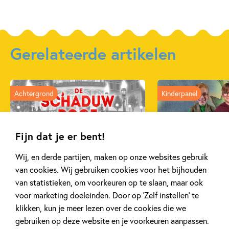
Gerelateerde artikelen
Achtergrond
Kinderpanel
Fijn dat je er bent!
20 APRIL 2026
27 FEBRUARI 2026
Wij, en derde partijen, maken op onze websites gebruik
Oplossing ‘De schaduwroof’
Ons Kinderpane
van cookies. Wij gebruiken cookies voor het bijhouden
puzzel!
regent ganzen’
van statistieken, om voorkeuren op te slaan, maar ook
voor marketing doeleinden. Door op ‘Zelf instellen’ te
klikken, kun je meer lezen over de cookies die we
Lees meer
Lees meer
gebruiken op deze website en je voorkeuren aanpassen.