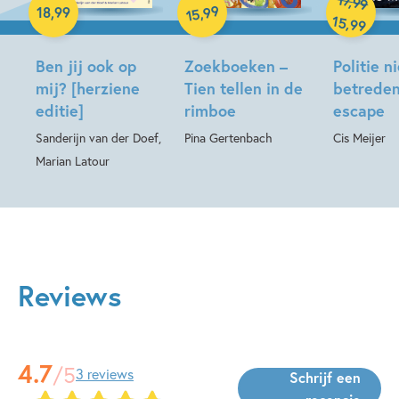
,
99
Hardcover
99
,
18
,
99
15
15
,
99
Ben jij ook op
Zoekboeken –
Politie n
mij? [herziene
Tien tellen in de
betreden
editie]
rimboe
escape
Sanderijn van der Doef,
Pina Gertenbach
Cis Meijer
Marian Latour
Reviews
4.7
/5
3 reviews
Schrijf een