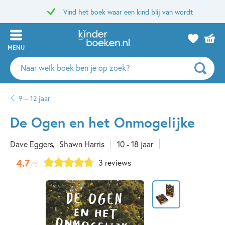
Vind het boek waar een kind blij van wordt
MENU
Zoeken
naar
boeken,
9 – 12 jaar
auteurs
en
De Ogen en het Onmogelijke
uitgevers
Dave Eggers
Shawn Harris
10 - 18 jaar
4.7
3 reviews
/5