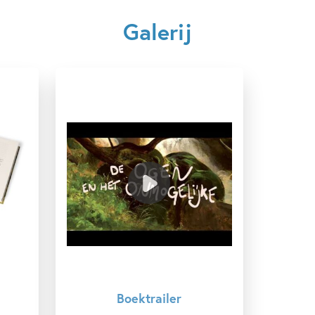
Galerij
Kenmerken van dit boek
12+ jaar
15+ jaar
9 – 12 jaar
Actie & avontuur
Dieren & natuur
Familie & gezin
Filosofie
Honden
Vriendschap
Dave Eggers
Shawn Harris
Boektrailer