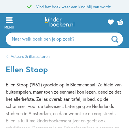
Vind het boek waar een kind blij van wordt
MENU
Zoeken
naar
boeken,
Auteurs & illustratoren
auteurs
en
Ellen Stoop
uitgevers
Ellen Stoop (1962) groeide op in Bloemendaal. Ze hield van
buitenspelen, maar toen ze eenmaal kon lezen, deed ze dat
het allerliefste. Ze las overal: aan tafel, in bed, op de
schommel, voor de televisie... Later ging ze Nederlands
studeren in Amsterdam, en daar woont ze nu nog steeds.
Ellen is fulltime kinderboekenschrijver en geeft ook
schrijflessen. Daarnaast is ze Schoolschrijver, waarmee ze