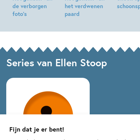
de verborgen
het verdwenen
schoonsp
foto’s
paard
Ellen
ivan
Ellen
Stoop,
© Chris van Houts
&
Stoop,
Marieke
ilia,
Saskia
van
Ellen
Halfmouw,
Ditshuizen
Stoop,
ivan
Series van Ellen Stoop
Saskia
&
Halfmouw
ilia
Fijn dat je er bent!