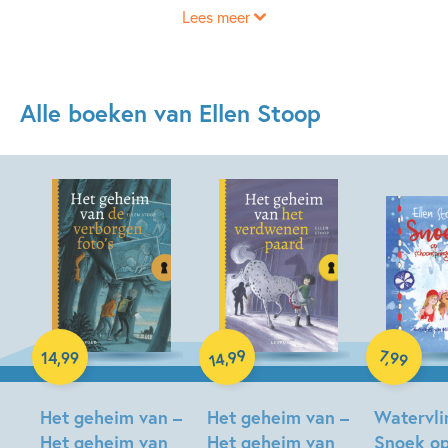
Lees meer
aan kinderen wil laten zien hoe leuk en spannend taal kan
zijn. Want er is niets fijner dan wegdromen met een boek en
het schrijven van je eigen verhalen!
Alle boeken van Ellen Stoop
E-book
Hardcover
Hardcover
99
7
,
99
,
14
,
99
14
Het geheim van –
Het geheim van –
Watervli
Het geheim van
Het geheim van
Snoek o