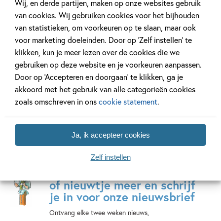
Wij, en derde partijen, maken op onze websites gebruik
van cookies. Wij gebruiken cookies voor het bijhouden
van statistieken, om voorkeuren op te slaan, maar ook
Het geheim van
voor marketing doeleinden. Door op ‘Zelf instellen’ te
77 delen
klikken, kun je meer lezen over de cookies die we
gebruiken op deze website en je voorkeuren aanpassen.
Door op ‘Accepteren en doorgaan’ te klikken, ga je
Bekijk alle series
akkoord met het gebruik van alle categorieën cookies
zoals omschreven in ons
cookie statement
.
Ja, ik accepteer cookies
Zelf instellen
Mis geen enkel kinderboek
of nieuwtje meer en schrijf
je in voor onze nieuwsbrief
Ontvang elke twee weken nieuws,