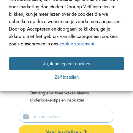
Matt
Christian
voor marketing doeleinden. Door op ‘Zelf instellen’ te
Hunt
Beatrix
Talbot,
klikken, kun je meer lezen over de cookies die we
Potter
Sophie
gebruiken op deze website en je voorkeuren aanpassen.
Hodge
Door op ‘Accepteren en doorgaan’ te klikken, ga je
akkoord met het gebruik van alle categorieën cookies
zoals omschreven in ons
cookie statement
.
Ja, ik accepteer cookies
Mis geen enkel kinderboek
of nieuwtje meer en schrijf
Zelf instellen
je in voor onze nieuwsbrief
Ontvang elke twee weken nieuws,
kinderboekentips en inspiratie!
E-
mailadres
Naar inschrijven