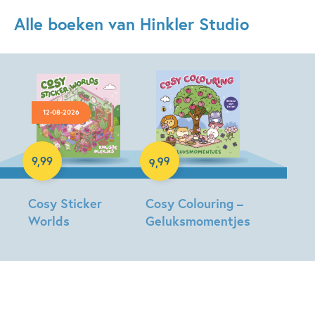
Alle boeken van Hinkler Studio
12-08-2026
Paperback
Paperback
99
9
,
99
,
9
Cosy Sticker
Cosy Colouring –
Worlds
Geluksmomentjes
Hinkler
Hinkler
Studio
Studio