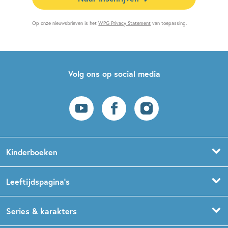
Op onze nieuwsbrieven is het
WPG Privacy Statement
van toepassing.
Volg ons op social media
Kinderboeken
Voorleesboeken
Leeftijdspagina’s
Prentenboeken
Boekentips 0 - 1,5 jaar
Series & karakters
Peuterboeken
Boekentips 1,5 - 3 jaar