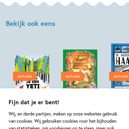
Bekijk ook eens
04-11-2026
04-11-2026
04-11-2026
Hardcover
Hardcover
Hardcover
99
14
,
,
15
,
99
99
22
Fijn dat je er bent!
Zo vind je een
Pieter Konijn –
De were
Wij, en derde partijen, maken op onze websites gebruik
yeti
Verhaaltjes uit
volgens 
van cookies. Wij gebruiken cookies voor het bijhouden
het bos
van statistieken, om voorkeuren op te slaan, maar ook